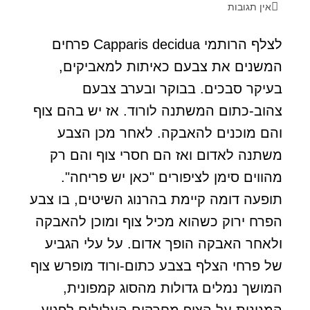
אין תגובות
לצלף הרותמי Capparis decidua פרחים
המשנים את צבעם כאיתות למאביקים,
בעיקר סבכים. בבוקר ובערב צבעם
צהוב-כתום המשתנה לורוד. אז יש בהם צוף
והם מוכנים להאבקה. לאחר מכן הצבע
משתנה לאדום ואז הם חסרי צוף והם רק
מהווים סימן לציפורים "כאן יש פריחה".
תופעה דומה קיימת בהרנוג השיטים, בו צבע
הפרח ירוק כשהוא מכיל צוף ומוכן להאבקה
ולאחר האבקה הופך אדום. על עלי הגביע
של פרחי הצלף בצבע כתום-ורוד מופרש צוף
המושך נמלים גדולות מהסוג קמפונית,
המגינות על הצוף מחרקים העלולים לפגוע