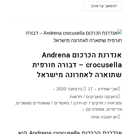
להמשך קריאה
אנדרנת הכרכום Andrena
crocusella – דבורה חורפית
שתוארה לאחרונה מישראל
אבי שמידע
17 בדצמבר 2020
האבקה ומאביקים
/
חדשות
ומציאות
/
חרקים
/
ים-תיכון
/
מאמרים
/
שושנתיים (שושניים,
איריסיים, אספרגיים)
יש תגובה אחת
אנדרנת הכרכום Andrena crocusella היא