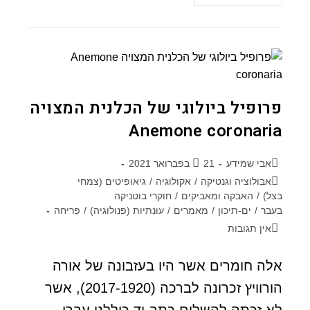
פרופיל ביולוגי של הכלנית המצויה
Anemone coronaria
אבי שמידע
21 בפברואר 2021
אבולוציה וגנטיקה
/
אקולוגיה
/
גיאופיטים (צמחי
בצל)
/
האבקה ומאביקים
/
חוקרי בוטניקה
בעבר
/
ים-תיכון
/
מאמרים
/
עונתיות (פנולוגיה)
/
פריחה
אין תגובות
אלה חומרים אשר היו בעזבונה של אורה
הורוויץ זכרונה לברכה (2017-1920), אשר
לא זכתה להשלים כתב-יד כוללני עברי