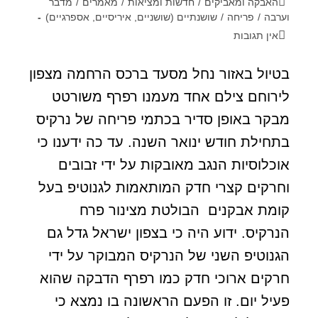
האבקה ומאביקים
/
חדשות ומציאות
/
מאמרים
/
מדבר
וערבה
/
פריחה
/
שושנתיים (שושניים, איריסיים, אספרגיים)
אין תגובות
בטיול באזור נחל מסעד ברכס הרחמה מצפון
לירוחם צילם אחד מעמנו רפרף משורטט
מבקר באופן סדיר בכתמי פריחה של נרקיס
בתחילת חודש ינואר השנה. עד כה ידענו כי
אוכלוסיות הנגב מאובקות על ידי זבובים
וחרקים קצרי חדק המותאמות לגנוטיפ בעל
קומת אבקנים הבולטת מצינור פרח
הנרקיס. ידוע היה כי בצפון ישראל גדל גם
הגנוטיפ השני של הנרקיס המבוקר על ידי
חרקים ארוכי חדק כמו רפרף הדבקה שהוא
פעיל יום. זו הפעם הראשונה בו נמצא כי