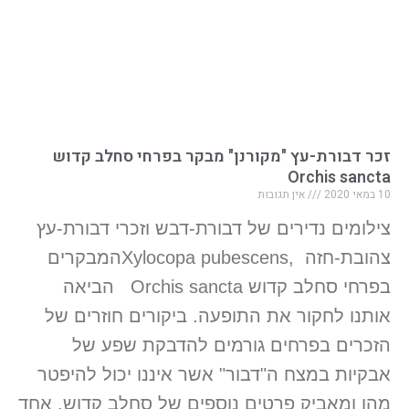
זכר דבורת-עץ "מקורנן" מבקר בפרחי סחלב קדוש
Orchis sancta
10 במאי 2020
אין תגובות
צילומים נדירים של דבורת-דבש וזכרי דבורת-עץ
צהובת-חזה ,Xylocopa pubescensהמבקרים
בפרחי סחלב קדוש Orchis sancta הביאה
אותנו לחקור את התופעה. ביקורים חוזרים של
הזכרים בפרחים גורמים להדבקת שפע של
אבקיות במצח ה"דבור" אשר איננו יכול להיפטר
מהן ומאביק פרטים נוספים של סחלב קדוש, אחד