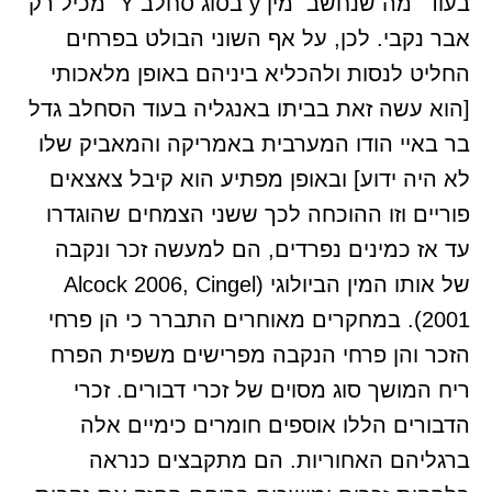
בעוד "מה שנחשב מין y בסוג סחלב Y" מכיל רק
אבר נקבי. לכן, על אף השוני הבולט בפרחים
החליט לנסות ולהכליא ביניהם באופן מלאכותי
[הוא עשה זאת בביתו באנגליה בעוד הסחלב גדל
בר באיי הודו המערבית באמריקה והמאביק שלו
לא היה ידוע] ובאופן מפתיע הוא קיבל צאצאים
פוריים וזו ההוכחה לכך ששני הצמחים שהוגדרו
עד אז כמינים נפרדים, הם למעשה זכר ונקבה
של אותו המין הביולוגי (Alcock 2006, Cingel
2001). במחקרים מאוחרים התברר כי הן פרחי
הזכר והן פרחי הנקבה מפרישים משפית הפרח
ריח המושך סוג מסוים של זכרי דבורים. זכרי
הדבורים הללו אוספים חומרים כימיים אלה
ברגליהם האחוריות. הם מתקבצים כנראה