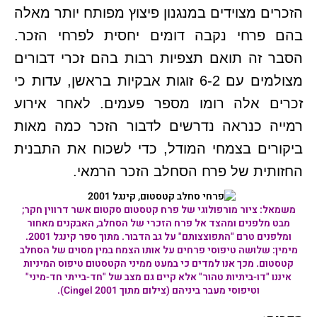
הזכרים מצוידים במנגנון פיצוץ מפותח יותר מאלה
בהם פרחי נקבה דומים יחסית לפרחי הזכר.
הסבר זה תואם תצפיות רבות בהם זכרי דבורים
מצולמים עם 6-2 זוגות אבקיות בראשן, עדות כי
זכרים אלה רומו מספר פעמים. לאחר אירוע
רמייה כנראה נדרשים לדבור הזכר כמה מאות
ביקורים בצמחי המודל, כדי לשכוח את התבנית
החזותית של פרח הסחלב הזכר הרמאי.
משמאל: ציור מורפולוגי של פרח קטסטום סקטום אשר דרווין חקר;
מבט מלפנים ומהצד אל פרח הזכרי של הסחלב, האבקנים מאחור
ומלפנים טרם "התפוצצותם" על גב הדבור. מתוך ספר קינגל 2001.
מימין: שלושה טיפוסי פרחים על אותו הצמח במין מסוים של הסחלב
קטסטום. מכך אנו למדים כי במעט ממיני הקטסטום טיפוס המיניות
איננו "דו-ביתיות טהור" אלא קיים גם מצב של "חד-בייתי חד-מיני"
וטיפוסי מעבר ביניהם
(צילום מתוך Cingel 2001).