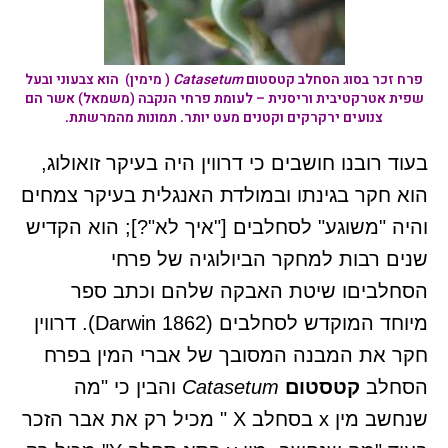
פרח זכר בסוג הסחלב
קטסטום
Catasetum
( מימין) הוא צבעוני ובעל
שפית אטרקטיבית וריסנית – לעומת פרחי הנקבה (משמאל) אשר הם
צנועים ירקרקים וקטנים מעט יותר. תמונות מהמרשתת.
בעוד רובנו חושבים כי דרווין היה בעיקר זואולוג,
הוא חקר בגינתו ובמולדת האנגלית בעיקר צמחים
והיה "משוגע" לסחלבים ["איך לא"?]; הוא הקדיש
שנים רבות למחקר הביולוגיה של פרחי
הסחלביםו שיטת האבקה שלהם וכתב ספר
מיוחד המוקדש לסחלבים (Darwin 1862). דרווין
חקר את המבנה המסובך של אברי המין בפרח
הסחלב
קטסטום
Catasetum
והבין כי "מה
שנחשב מין x בסחלב X " מכיל רק את אבר הזכר