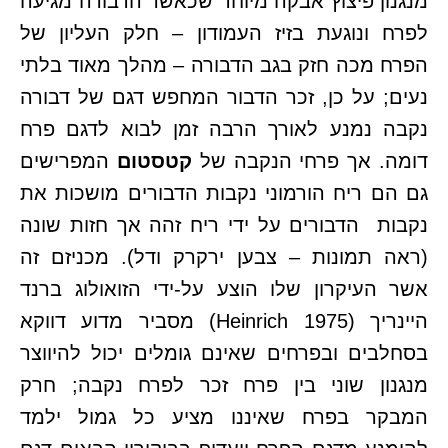
מנגנון פיצוץ אבקה מיוחד שכאשר הדבורה מגיעה
לפרח ונוגעת בזיז העמודון – חלק העליון של
הפרח מכה חזק בגב הדבורה – מהלך מאוד בלתי
נעים; על כן, זכר הדבור המחפש דגם של דבורה
נקבה נמנע לאורך הרבה זמן לבוא לדגם פרח
דומה. אך פרחי הנקבה של
קטסטום
המפרישים
גם הם ריח הורמוני נקבות הדבורים מושכות את
נקבות הדבורים על ידי ריח זהה אך חזות שונה
(ראה תמונות – צבען ירקרק ודל). מכניזם זה
אשר העיקרון שלו הוצע על-ידי הזואולוג ברנד
היינריך (Heinrich 1975) מסביר מדוע דווקא
בסחלבים ובפרחים שאינם גומלים יכול להיווצר
מנגנון שוני בין פרח זכר לפרח נקבה; חרק
המבקר בפרח שאיננו מציע כל גמול ילמד