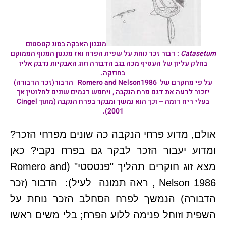
מנגנון האבקה בסוג
קטסטום
Catasetum
:
דבור זכר נוחת על שפית הפרח ואז מנגנון המנוף הממוקם
בחלק עליון של העטיף מכה בגב הדבורה וזוג האבקיות נדבק אליו
בחוזקה.
על פי מחקרם של Romero and Nelson1986 הדבור(זכר הדבורה)
יזכור לרעה את דגם פרח הנקבה , ויחפש דגמים שונים לחלוטין אך
בעלי ריח דומה – וכך הוא נמשך ומבקר בפרח הנקבה (מתוך Cingel
2001).
אולם, מדוע פרחי הנקבה כה שונים מפרחי הזכר?
ומדוע יעבור הזכר לבקר גם בפרח נקבי? כאן
מצא זוג חוקרים תהליך "פנטסטי" (Romero and
Nelson 1986 , ראה תמונה לעיל): הדבור (זכר
הדבורה) הנמשך לפרח הסחלב הזכר נוחת על
השפית וזוחל פנימה ללוע הפרח; בלי משים ראשו