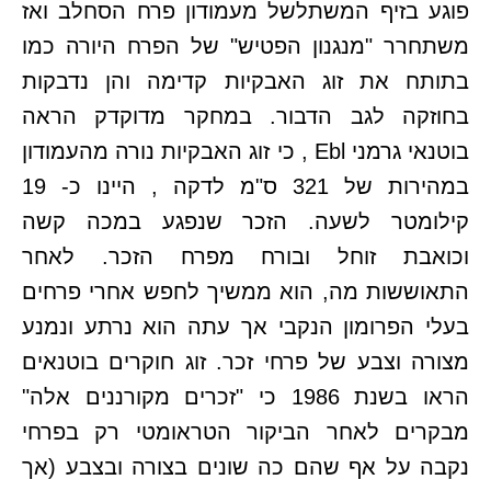
פוגע בזיף המשתלשל מעמודון פרח הסחלב ואז
משתחרר "מנגנון הפטיש" של הפרח היורה כמו
בתותח את זוג האבקיות קדימה והן נדבקות
בחוזקה לגב הדבור. במחקר מדוקדק הראה
בוטנאי גרמני Ebl , כי זוג האבקיות נורה מהעמודון
במהירות של 321 ס"מ לדקה , היינו כ- 19
קילומטר לשעה. הזכר שנפגע במכה קשה
וכואבת זוחל ובורח מפרח הזכר. לאחר
התאוששות מה, הוא ממשיך לחפש אחרי פרחים
בעלי הפרומון הנקבי אך עתה הוא נרתע ונמנע
מצורה וצבע של פרחי זכר. זוג חוקרים בוטנאים
הראו בשנת 1986 כי "זכרים מקורננים אלה"
מבקרים לאחר הביקור הטראומטי רק בפרחי
נקבה על אף שהם כה שונים בצורה ובצבע (אך