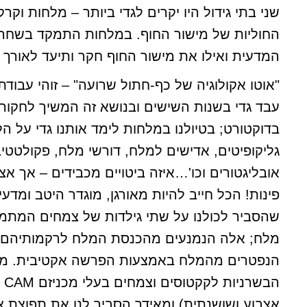
שני בתי גידול היו יקרים לגדי ביותר – מלחות וק
החוליות של מישור החוף. במלחות התמקד בשחר 
המדעית ואילו את מישור החוף חקר ותיעד לאורך כל
"אוטו אקולוגיה של כף-חתול שרועה" – זוהי עבוד
עבד גדי בשנות השישים ובנושא זה המשיך לחקור
בדוקטורט; בטיולנו במלחות לימד אותנו גדי על הל
גליקופיטים, אדישים למלח, דורשי מלח, פקולטטיב
אובליגטורים וכו'…איזה ביטויים מכבידים – אך אצל 
פינות! הכל חייב להיות מאורגן, מוגדר היטב ומדעי.
שהסביר לכולנו על שתי גילדות של צמחים המתמ
מלח; אלה הנמנעים מהכנסת המלח לרקמותיהם 
הנפטרים מהמלח באמצעות הפרשה אקטיבית. מ
הבשר
אצבוע ושושנתית) ומאידך הסביר לנו את תפוצת צ