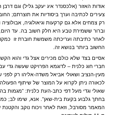
אודות האזור (אלכסנדר איג יעקב גליל) וגם דרבן 
צעירים לכתיבה וערך ביסודיות את תוצרתם; החוב
רק צמחים אלא גם קרקעות וגיאולוגיה, אבולוציה ו
לאחר כתיבתה ועריכתה משמשת חוברת זו כמקור
החשוב ביותר בנושא זה.
אסיים בצד שלא כולם מכירים אצל גדי והוא הקשר
חברי חוג כלנית – לדוגמא הפרויקט שעשה גדי עם
מעין-הנציב ושאולי אביאל משדה-אליהו רק לפני ש
לכאורה ניתן לקרוא על המוצר של שיתוף הפעולה ב
שאולי וגדי מעל דפי כתב-העת כלנית: "מגמות בה
בחתך גלבוע בקעת בית-שאן". אנא, שימו לב; כ
המאמר מסורבל, וזאת לאחר ויכוח נוקב והקטנת 