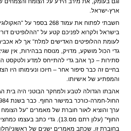
וגם בעומק, את מירב הידע על הצומח והצמחים ש
ארץ-ישראל.
חשבתי לפתוח את עמוד 268 בספר על 
בישראל ולקרוא לפניכם קטע על "ההלופיטים דור
לעומת ההלופיטים האדישים למלח" אך לא אכביר
גדי הכול מושקע, מדויק, מנוסח בבהירות, אין שגיא
סתירות – כך אהב גדי להתייחס למדע ולטקסט הכ
בחיים זה כבר סיפור אחר – חיוכו ונעימותו היו הצ
והמפתיע של אישיותו.
אהבתו הגדולה לטבע ולמחקר הבוטני היה בית הג
ערך והוציא לאור חוברת של מאמרים "על הצומח 
החוף" (עלון רתם מס.13). גדי כתב בעצ
בחוברת זו, שכתב מאמרים ישנים של ראשוני/חלוצ