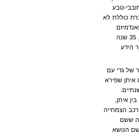
חובבי-טבע
רת כוללת לא
אנדמיזם
וברור ששמירת טבע היא חלק חשוב בה. עד היום, 35 שנה
 הידע
 של גדי עם
 איתן שפירא
נתיים.
ין איתן,
רכב הצמחייה
מה ששם
שם הנושא