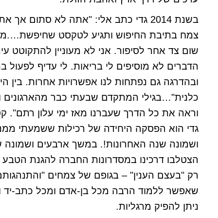
בשנת 2014 גדי כתב אלי: "אתה לא סתום אך א
צמח בתיבת החיפוש ותגיע לטקסט שחיפשת….מבח
שום צד אחר לסיפור. אני לא מעוניין להתקוטט ע
הדברים לא מוסיפים לי בריאות. לי עדיף לפעול ב
ובהדרגה גם נפתחות לנו אפשרויות אחרות. בין ה
כלנית"…בגילי המתקדם שבעתי כבר מהארגונים 
וראה את כל הדרך שעברנו מאז ימי עלון רתם". ק
גדי הוא הפסקה היחידה של רכילות ששמעתי ממנ
ושמונה שנה האחרונות!. במשך ארבעים ושמונה ש
הצטלבו דרכינו במסדרונות החברה להגנת הטבע –
רק "בעצם הענין" – בגופם של צמחים "והתנהגותם"
שאפשר ללמוד הרבה מכל בן-אדם ומכל כתב-יד ו
ניתן להפיק מרגליות.