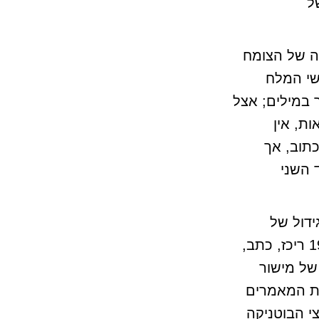
ל
"האקולוגיה של הצומח
שי המלח
 במילים; אצל
ות, אין
תוב, אך
ד השני
ידול של
החול-חמרה-כורכר במישור החוף. כבר בשנת 1984 ריכז, כתב,
של מישור
מו כמחצית המאמרים
י הבוטניקה