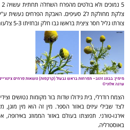
5 
צורתו גליל חסר ציצית בראשו גבו חלק ובחזיתו 5-3 צלעות. הצמח פורח בין ינואר למאי.
מימין:
בבונג זהוב
– תפרחות בראש גבעול (קרקפות) נושאות פרחים צינוריי
ערגה אלוני©
הצמח רודרלי, בית גידולו שדות בור מקומות נטושים וציד
לצד שבילי עיזים באזור הספר. מין זה הוא מין מוגן, מ
אירנו-טורני. תפוצתו בעולם באזור הממוזג באירופה, א
באוסטרליה.