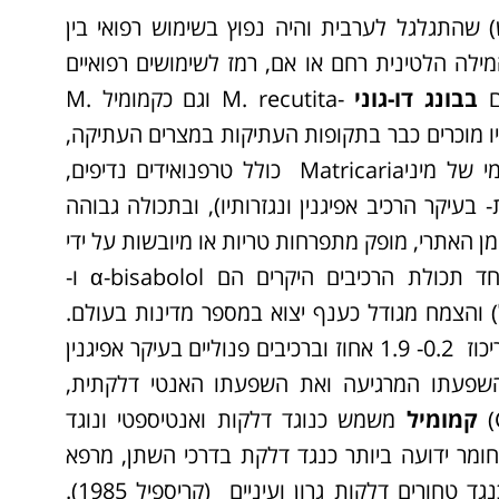
 שהתגלגל לערבית והיה נפוץ בשימוש רפואי בין
השם המדעי Matricaria נגזר מן המילה הלטינית רחם או אם, רמז לשימושים רפואיים
בבונג דו-גוני
-M. recutita וגם כקמומיל M.
ים והיו מוכרים כבר בתקופות העתיקות במצרים העתיקה,
יוון ורומא (Sharifi-Rad et al 2018). ההרכב הפיטוכימי של מיניMatricaria כולל טרפנואידים נדיפים,
- בעיקר הרכיב אפיגנין ונגזרותיו), ובתכולה גבוהה
החשוב -שהוא השמן האתרי, מופק מתפרחות טריות או מיובשות על ידי
זיקוק בקיטור. ההרכב הנדיף של השמן האתרי, במיוחד תכולת הרכיבים היקרים הם α-bisabolol ו-
) והצמח מגודל כענף יצוא במספר מדינות בעולם.
פרחי צמח זה מאופיינים בתכולה גבוהה של שמן אתרי בריכוז 0.2- 1.9 אחוז וברכיבים פנוליים בעיקר אפיגנין
 השפעתו המרגיעה ואת השפעתו האנטי דלקתית,
קמומיל
משמש כנוגד דלקות ואנטיספטי ונוגד
החומר ידועה ביותר כנגד דלקת בדרכי השתן, מרפא
פגיעות, פציעות וזיהומים חיצונים בעור. יעיל כתרופה כנגד טחורים דלקות גרון ועיניים (קריספיל 1985).