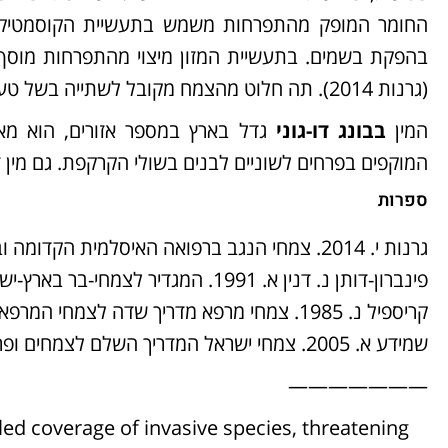
החומר המופק מהתפרחות משמש בתעשיית הקוסמטיקה:
בהפקת בשמים. בתעשיית המזון מיצוי מהתפרחות מוסף 
(גרנות 2014). תה חלוט מהצמח מקובל לשתייה בשל טעמו המיוחד ויכולותיו להרגעה ולהפקת כאבים.
המין
בבונג דו-גוני
גדל בארץ במספר אזורים, הוא מאו
המוקפים בפרחים לשוניים לבנים בשולי הקרקפת. גם מין ז
ספרות
גרנות י. 2014. צמחי הנגב ברפואה האיסלמית הקדומה וברפואה העממית הבדואית הוצאת אופיר.
פינברון-דותן נ. דנין א. 1991. המגדיר לצמחי-בר בארץ-ישראל. כנה. ירושלים.
קריספיל נ. 1985. צמחי מרפא מדריך שדה לצמחי המרפא של א"י. הוצאת דפוס המקור.
שמידע א. 2005. צמחי ישראל המדריך השלם לצמחים ופרחים בא"י. הוצאת מפה
———————
ed coverage of invasive species, threatening