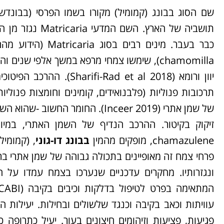
שם הסוג בבונג (קמומיל) מקורו בשמו הפרסי (בבונדש)
תושביה של הארץ. 
כבר בעבר. מינים רבים בסוג Matricaria (הידוע מהם
chamomilla), שימשו צמחי מרפא במשך אלפי שנ
תרכובות פנוליות (פלבנואידים, קומינים וחומצות פנוליות
של שמן אתרי (Inceer 2019). החומר 
chamazulene, מופקים מהמין
בבונג דו-גוני
, (קמומיל
ונגזרותיו. מחקרים עדכניים שנערכו בצמח עמדו על
המתאימה בפרט לטיפול בדלקות וכיבים בקיבה (CABI)
עוויתות וכאב בקיבה וכנגד שלשולים ובחילות. יעילות 