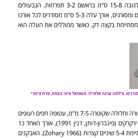
ולא מעמיקים. על פני הקרקע נישאים גבעולים זקופים לגובה 15-8 ס"מ בראשם 3-2 תפרחות. הגבעולים
גליליים חשופים (.(Inceer 2019 העלים יושבים, פשוטים ומסורגים, אורך עלה 5-3 ס"מ מסודרים לכל אורכו
צרות. כל אונה מסתיימת בקצה דק. כאשר ממוללים את העלה הוא
סורגים. צילמה ערגה אלוני©. משמאל איור הצמח, פרח צינורי
הפרחים צינוריים בלבד, מסודרים בצפיפות על קרקפת קמורה וחלולה שקוטרה 7-5 מ"מ, עטופה חפים רעופים
זה על זה ולהם שפה קרומית. הפרחים דו-מיניים צהובים ירקרקים (פינברון-דותן, דנין 1991), אורך האחד כ1
מ"מ. כותרת הפרח המאוחה נושאת בראשה עטרה המסתיימת 5-4 שיניים קצרות (Zohary 1966). האבקנים