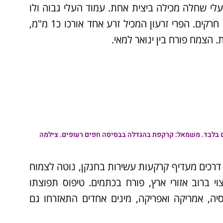
נמוכים ולא בולטים מהפרח השחלה תחתית עשויה 2 עלי שחלה מכילה ביצית אחת. עמוד העלי גבוה ולו
צלקת מחולקת ל2 סעיפים. האבקת הפרחים נעשית ע"י חרקים. הפרי זרעון המכיל זרע אחד אורכו כ1 מ"מ,
ם בלבד. משמאל: קרקפת בהגדלה בבסיסה חפים רעופים. צילמה
י דרכים מעדיף קרקעות עשירות בחנקן, נוטה לצמוח
צוי ברוב אזורי ארץ, פורח בכתמים. טיפוס תפוצתו
סיה, אמריקה ואפריקה, מינים אחדים התאזרחו גם