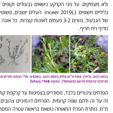
של הגבעול, גזורים 3-2 פעמים לאונות ק
מדיף ריח חריף.
בבונג זהוב. מימין: צמח ח"ש צולם בצפון הנגב. באמצע: עלי הצמח גזורים מ
(מימין) קרקפת וזרעון (משמאל).
המקור Zohary 196
6