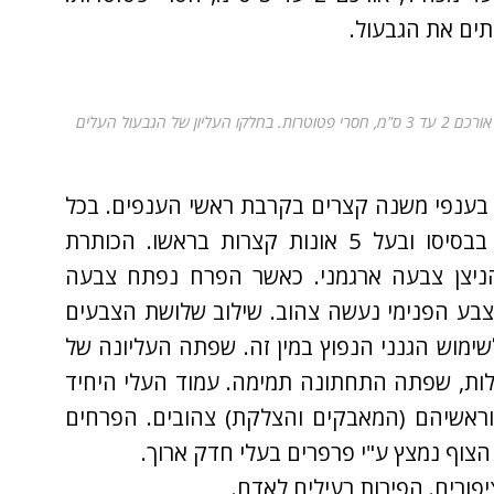
תים את הגבעול.
. העלים נגדיים, תמימים, אליפטיים וצבעם ירוק בהיר עד מכחיל, אורכם 2 עד 3 ס"מ, חסרי פטוטרות. בחלקו העליון של הגבעול העלים
 בענפי משנה קצרים בקרבת ראשי הענפים. בכל
סוכך 10 עד 30 פרחים. הגביע ירוק, קצר, מאוחה בבסיסו ובעל 5 אונות קצרות בראשו. הכותרת
כה, אורכה כ 4 ס"מ. בשלב הניצן צבעה ארגמני. כאשר הפרח נפתח צבעה
צבע הפנימי נעשה צהוב. שילוב שלושת הצבעים
שימוש הגנני הנפוץ במין זה. שפתה העליונה של
לות, שפתה התחתונה תמימה. עמוד העלי היחיד
וראשיהם (המאבקים והצלקת) צהובים. הפרחים
הצוף נמצץ ע"י פרפרים בעלי חדק ארוך.
יפורים. הפירות רעילים לאדם.