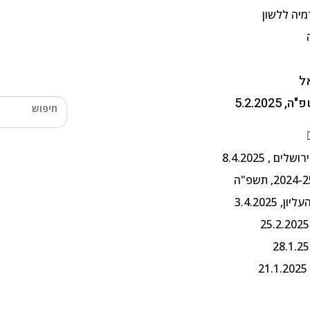
יה ללשון
ל