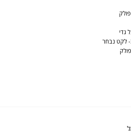
פולק
 גדי
- לקט נבחר
פולק
ל