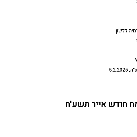
יה ללשון