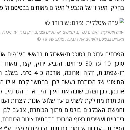
בחלקו העליון של הגבעול העלים מאוחים בבסיסם ולופ
יערה איטלקית
©
מאוחים בבסיסם ולופתים את הגבעול. צילם: שיר ורד
הפרחים ערוכים בסוככים/אשכולות בראשי הענפים או
דו-שפתנית, דקה וארו
החיצוני של הכותרת נעשה לבן ובהמשך קרם ואילו ה
ארגמן, לבן וצהוב שובה את העין והיה אחד הגורמים ל
הכותרת מחולקת לשתיים עד שלוש אונות קצרות ועגו
וחמשת האבקנים בולטים מתוך הכותרת, צבעם לבן 
ריחניים ועשירים בצוף המרוכז בתחתית צינור הכותרת, 
הפירות – ענבות אדומות כתומות. הזרעים מופצים ע"י צ