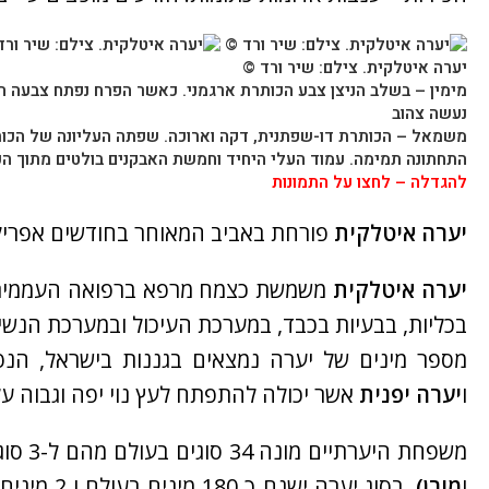
יערה איטלקית
. צילם: שיר ורד ©
מימין – בשלב הניצן צבע הכותרת ארגמני. כאשר הפרח נפתח צבעה הח
נעשה צהוב
משמאל – הכותרת דו-שפתנית, דקה וארוכה. שפתה העליונה של הכות
התחתונה תמימה. עמוד העלי היחיד וחמשת האבקנים בולטים מתוך הכ
להגדלה – לחצו על התמונות
יערה איטלקית
פורחת באביב המאוחר בחודשים אפריל 
יערה איטלקית
משמשת כצמח מרפא ברפואה העממית לט
בכליות, בבעיות בכבד, במערכת העיכול ובמערכת הנשי
מספר מינים של יערה נמצאים בגננות בישראל, הנפ
ו
יערה יפנית
אשר יכולה להתפתח לעץ נוי יפה וגבוה על 
משפחת היערתיים מונה 34 סוגים בעולם מהם ל-3 סוגים יש נציגים בצמחיית הבר בארץ (
ו
מורן)
. בסוג יערה ישנם כ 180 מינים בעולם ו 2 מינים בארץ (