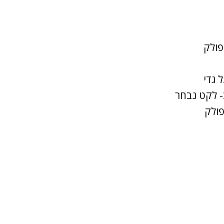
פולק
 גדי
- לקט נבחר
פולק