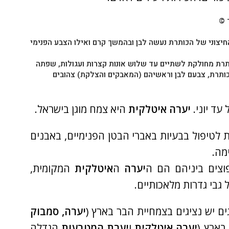
יצוני של הכותרת נעשה לבן ובהמשך קרם ואילו הצבע הפנימי
רת מחולקת לשתיים עד שלוש אונות קצרות ועגולות, שפתה
ותרת, צבעם לבן וראשיהם (המאבקים והצלקת) צהובים
עד יוני.
יערה איטלקית
היא צמח מוגן בישראל.
יפול בבעיות באברי הבטן הפנימיים, באבנים
מה.
וצים ביניהם הם ה
יערה
ה
איטלקית
המקומית,
גבי גדרות מלאכותיים.
יערה, סמבוק
יערה איטלקית
ו
יערת המטבעות
הגדלה