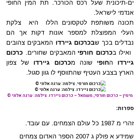
ים-תיכונית שעל רכס הכורכר. תת המין החופי
אנדמי לישראל.
תכונה משותפת לטקסונים הללו היא צלקת
העלי המפוצלת למספר אונות דקות אך הם
נבדלים בכך ש
בכרכום גיירדו
המאבקים צהובים
ואילו ב
כרכום חורפי
המאבקים שחורים.
כרכום
גיירדו
ה
חופי
שונה מ
כרכום גיירדו
של צפון
הארץ בצבע העטיף שהתווסף לו גוון סגול.
מימין –
כרכום חורפי
; משמאל –
כרכום גיירדו
. צילמה: ערגה אלוני ©
ספרות:
זהרי מ 1987 כל עולם הצמחים. עם עובד.
שמידע א פולק ג 2007 הספר האדום צמחים