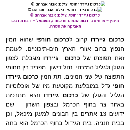
כרכום גיירדו חופי. צילם: אבנר אברהם ©
מימין – פרחים בדרגות התפתחות שונות; משמאל – דבורת דבש
מאביקה את הפרח.
כרכום גיירדו
קרוב ל
כרכום חורפי
שהוא
המין
הנפוץ ברוב אזורי הארץ הים-תיכוניים. לעומת
זאת תפוצתו של
כרכום גיירדו
מוגבלת לצפון
הגולן ולגליל המזרחי. נחל דישון מפריד בין תחומי
התפוצה של שני המינים. תת המין
כרכום גיירדו
חופי
גדל במובלעת מקוטעת מזו של אוכלוסיות
הגליל והגולן של
כרכום גיירדו
והיא מתרכזת
באזור צר בחוף הכרמל ובצפון השרון – שם
ידועים 13 אתרים בין הבונים למעגן מיכאל, וכן
בבית חנניה. בית הגידול בחוף הכרמל הוא בתה