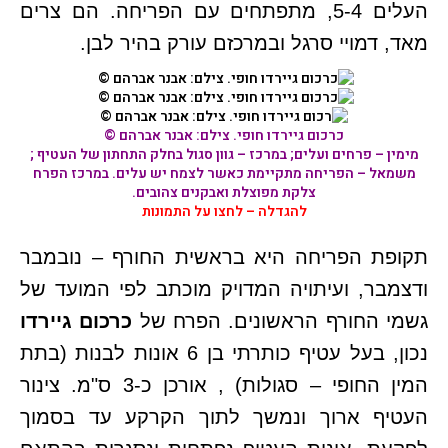
העלים 5-4, מתפתחים עם הפריחה. הם צרים
מאד, דמויי סרגל ובמרכזם עורק בהיר לבן.
כרכום גיירדו חופי. צילם: אבנר אברהם ©
מימין – פרחים ועלים; במרכז – גוון סגול בחלק התחתון של העטיף ;
משמאל – הפריחה מתקיימת כאשר לצמח יש עלים. במרכז הפרח
צלקת מפוצלת ואבקנים צהובים.
להגדלה – לחצו על התמונות
תקופת הפריחה היא בראשית החורף – נובמבר
ודצמבר, ועיתויה המדויק מוכתב לפי המועד של
גשמי החורף הראשונים. הפרח של
כרכום גיירדו
נכון, בעל עטיף כותרתי בן 6 אונות לבנות (בתת
המין החופי – סגולות) , אורכן כ-3 ס"מ. צינור
העטיף ארוך ונמשך לתוך הקרקע עד בסמוך