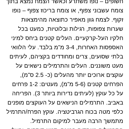
חשופים – נופו משתרע וכאשר הצמח נמצא בתוך
צומח עשבוני צפוף, או צומח בריכוז צפוף – נופו
זקוף. לצמח גוון מאפיר כתוצאה מהימצאות
שערות צפופות, רגילות ובלוטיות, כמעט בכל
חלקיו העל-קרקעיים. העלים קטנים ביחס למיני
האספסות האחרות, 3-4 מ"מ בלבד. עלי הלוואי
בלתי שסועים, צרים ומחודדים בקציהם, לעיתים
מעט משוננים. העלים והתרמילים נישאים על
עוקצים ארוכים יותר מהעלים (כ- 2.5 ס"מ),
הפרחים קטנים (5-6 מ"מ), מעטים: 1-2 פרחים
על כל עוקץ (לעיתים נדירות ביותר 3). הפריחה
באביב. התרמילים הנישאים על העוקצים מופנים
כלפי מטה בכוח הגרביטציה. עוקץ הפרח/התרמיל
מתמשך הרבה מעבר למיקום התרמיל.