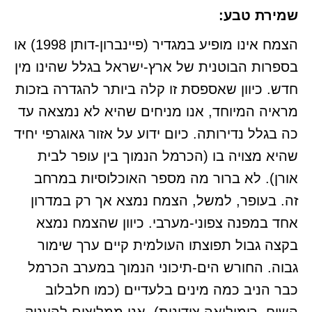
שמירת טבע:
הצמח אינו מופיע במגדיר (פיינברון-דותן 1998) או
בספרות הבוטנית של ארץ-ישראל בגלל שהינו מין
חדש. כיוון שאספסת זו קלה ביותר להגדרה בזכות
מראיה המיוחד, אנו מניחים שהיא לא נמצאה עד
כה בגלל נדירותה. כיום ידוע על אזור גאוגרפי יחיד
שהיא מצויה בו (הכרמל הנמוך בין עופר לבית
אורן). לא ברור מה מספר האוכלוסיות במרחב
זה. בעופר, למשל, הצמח נמצא אך רק במדרון
אחד במפנה צפוני-מערבי. כיוון שהצמח נמצא
בקצה גבול תפוצתו העולמית קיים ערך שימור
גבוה. החורש הים-תיכוני הנמוך במערב הכרמל
כבר הניב כמה מינים בלעדיים (כמו חלבלוב
השיח, רומוליאה צידונית). אנו ממליצים להעניק