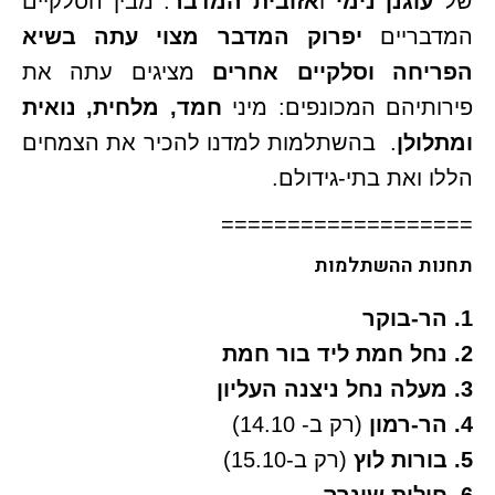
של
עוגנן נימי
ו
אזובית המדבר
. מבין הסלקיים
המדבריים
יפרוק המדבר מצוי עתה בשיא
הפריחה וסלקיים אחרים
מציגים עתה את
פירותיהם המכונפים: מיני
חמד, מלחית, נואית
ומתלולן
. בהשתלמות למדנו להכיר את הצמחים
הללו ואת בתי-גידולם.
===================
תחנות ההשתלמות
1. הר-בוקר
2. נחל חמת ליד בור חמת
3. מעלה נחל ניצנה העליון
4. הר-רמון
(רק ב- 14.10)
5. בורות לוץ
(רק ב-15.10)