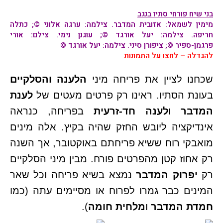
בני שיח פורחי סתיו בנגב
מימין לשמאל:
אזובית המדבר
. צילמה: ערגה אלוני ©;
כתלה
חריפה
. צילמה: יעל אורגד ©;
עוגנן נימי
. צילם: אורי
פרגמן-ספיר ©;
ציפורן סיני
. צילמה: יעל אורגד ©
להגדלה – לחצו על התמונות
שכחנו לציין את פריחה מיני
הלענה והסלקיים
בעונת הסתיו. ראינו רק פרטים מעטים של
לענת
המדבר
ו
לענה חד-זרעית
בפריחה, כנראה
אינדיקציה ליובש החזק שהיה בקיץ. אלה מינים
מואבקי רוח ששיא פריחתם באוקטובר, אך השנה
רק אחוז קטן מהפרטים פורח. מבין מיני הסלקיים
רק
יפרוק המדבר
נמצא בשיא פריחה וכל שאר
המינים כבר גמרו לפרוח או מסיימים עתה (כמו
חמדת המדבר
ו
מלחית חומה
).