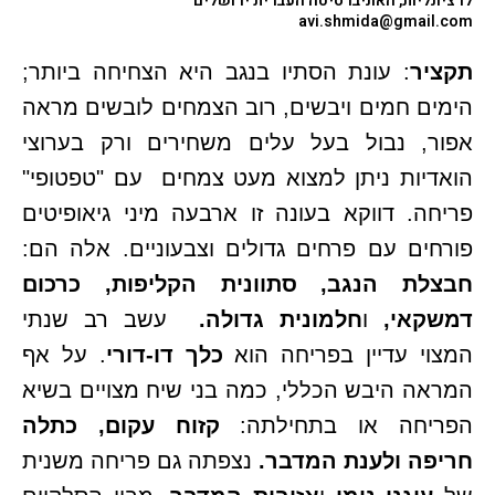
לרציונליות, האוניברסיטה העברית ירושלים
avi.shmida@gmail.com
תקציר
: עונת הסתיו בנגב היא הצחיחה ביותר;
הימים חמים ויבשים, רוב הצמחים לובשים מראה
אפור, נבול בעל עלים משחירים ורק בערוצי
הואדיות ניתן למצוא מעט צמחים עם "טפטופי"
פריחה. דווקא בעונה זו ארבעה מיני גיאופיטים
פורחים עם פרחים גדולים וצבעוניים. אלה הם:
חבצלת הנגב, סתוונית הקליפות, כרכום
דמשקאי,
ו
חלמונית גדולה.
עשב רב שנתי
המצוי עדיין בפריחה הוא
כלך דו-דורי
. על אף
המראה היבש הכללי, כמה בני שיח מצויים בשיא
הפריחה או בתחילתה:
קזוח עקום, כתלה
חריפה ולענת המדבר.
נצפתה גם פריחה משנית