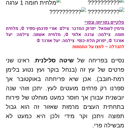
סלקיים בפריחה ובפרי
מימין לשמאל:
יפרוק המדבר
. צילם: אורי פרגמן-ספיר ©;
מלחית
חומה
. צילמה: ערגה אלוני ©;
מלחית אשונה
. צילמה: יעל
אורגד ©;
יפרוק תלת-כנפי
. צילמה: יעל אורגד ©
להגדלה – לחצו על התמונות
נסיים בפריחה של
שיטה סלילנית
. ראינו שני
פרטים של עץ זה (בנחל בוקר ועץ נטוע בלימן
רמת-חובב). אכן שיא פריחתה באוקטובר אך
ספרנו רק פרחים מועטים לעץ. יתכן וזוהי שנה
יובשנית עבורן אך חוסר כמעט מוחלט של פירות
בתחתית העצים מרמזת שאזור זה הוא גבול
תפוצה ויתכן וקר מידי ולכן היא כמעט לא
מבשילה פרי.