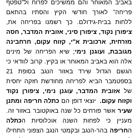
באביב המאוחר והם ממשיכים לפרוח ול"טפטף
פריחה" לאורך חודשי הקיץ והסתיו בהתאם
ללחות בבית-גידולם. כך רשמנו בפריחה את,
ציפורן נקוד, ציפורן סיני, אזובית המדבר, חסה
מזרחית, ארכובית א"י, קזוח עקום, חרחבינה
מגובבת, ועוגנן נימי
; שיא הפריחה של מינים
אלה הוא באביב המאוחר או בקיץ. קרוב לוודאי כי
הגשם הגדול שירד באזור הנגב בסופת 21
בספטמבר הביא לפריחה מחודשת חזקה יחסית
של
אזובית המדבר, עוגנן נימי, ציפורן נקוד
וקזוח עקום.
יוצאי דופן הם
כתלה חריפה ומתנן
שעיר
אשר פורחים כל שנה באוקטובר באזור זה.
מעניין כי לפחות השנה אוכלוסיות ה
כתלה
ה
חריפה
בהר-הנגב ובקמטי הנגב הצפוני התחילו