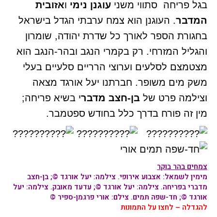
בגל פריחה סתווי משני
עוגנן נימי
ו
אזובית
המדבר
. העוגנן הוא צמח ערבתי הגדל בישראל
בחגורת הספר לאורך כל שדרת יהודה, שומרון
והגליל המזרחי. רק בקמרי הנגב ובהר-הנגב הוא
מצטמצם לסלעים וערוצי הרריים סלעיים בעלי
משק מים משופר. חברתנו יעל אורגד מצאה
וצילמה פרט של
בן-חצב מדבר
י בשיא פריחה;
מין זה פורח בדרך כלל בחודש ספטמבר.
צמחים בהר בוקר
מימין לשמאל:
אצבוע אירופי.
צילמה: יעל אורגד ©;
בן-חצב
מדברי
בפריחה. צילמה: יעל אורגד ©;
עדעד מאובק
. צילמה: יעל
אורגד ©;
חד-שפה תמים
. צילם: אורי פרגמן-ספיר ©
להגדלה – לחצו על התמונות