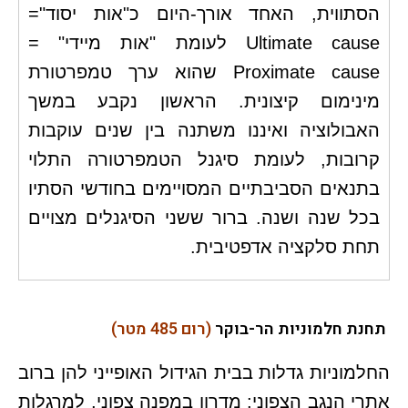
הסתווית, האחד אורך-היום כ"אות יסוד"=
Ultimate cause לעומת "אות מיידי" =
Proximate cause שהוא ערך טמפרטורת
מינימום קיצונית. הראשון נקבע במשך
האבולוציה ואיננו משתנה בין שנים עוקבות
קרובות, לעומת סיגנל הטמפרטורה התלוי
בתנאים הסביבתיים המסויימים בחודשי הסתיו
בכל שנה ושנה. ברור ששני הסיגנלים מצויים
תחת סלקציה אדפטיבית.
תחנת חלמוניות הר-בוקר
(
רום 485 מטר)
החלמוניות גדלות בבית הגידול האופייני להן ברוב
אתרי הנגב הצפוני: מדרון במפנה צפוני, למרגלות