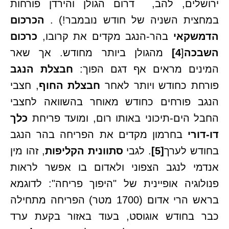
ירושלים, להב, דרום הגולן והירדן פורחות
במחצית השניה של חודש נובמבר!) .
הכרכום
הדמשקאי
בהר-הנגב מקדים את קרובו,
כרכום
השבכה
[
4]
מהגולן ביותר מחודש. אך שאר
המינים מראים אף דגם הפוך:
חבצלת הנגב
פורחת כחודש ויותר לאחר
חבצלת החוף
, חצבי
הנגב פורחים כחודש מאוחר בהשוואה לחצבי
החבל הים-תיכוני באותו רום, ומועד פריחת
כלך
דו-דורי
בחרמון מקדים את הפריחה בהר הנגב
בחודש לערך
[5]
. לגבי
סתוונית הקליפות
, זהו מין
אנדמי לנגב הצפוני ולאדום בו אפשר לראות
פנולוגיה אופיינית של "היפוך פריחה": לדוגמא
בראש הרי אדום (1700 מטר) הפריחה מתחילה
כבר בחודש אוגוסט, בעוד באזור בקעת ערד