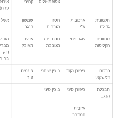
צפופת-עלים
קהירי
אירופ
פרח)
חלמונית
ארכובית
חסה
שמשון
אשל ה
גדולה
א"י
מזרחית
הנגב
סתוונית
עוגנן נימי
חרחבינה
עדעד
מוריק
הקליפות
מגובבת
מאובק
מברי
(רק
בחורף
כרכום
ציפורן נקוד
בוצין שיחני
פיגמית
דמשקאי
פור
חבצלת
ציפורן סיני
בוצין סיני
הנגב
אזובית
המדבר