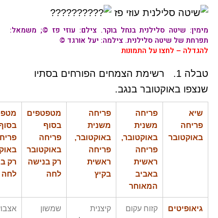
מימין:
שיטה סלילנית
בנחל בוקר. צילם: עוזי פז ©; משמאל:
תפרחת של
שיטה סלילנית
. צילמה: יעל אורגד ©
להגדלה – לחצו על התמונות
טבלה 1. רשימת הצמחים הפורחים בסתיו
שנצפו באוקטובר בנגב.
שיא
פריחה
פריחה
מטפטפים
מטפט
פריחה
משנית
משנית
בסוף
בסוף
באוקטובר
באוקטובר,
באוקטובר,
פריחה
פריח
פריחה
פריחה
באוקטובר
באוק
ראשית
ראשית
רק בנישה
רק ב
באביב
בקיץ
לחה
לחה
המאוחר
גיאופיטים
קזוח עקום
קיצנית
שמשון
אצבוע