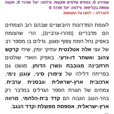
שמידע ©; צמחים שלמים ופקעות. צילמה: יעל אורגד ©; פקעת
עטופה בקליפות. צילמה: יעל אורגד ©
להגדלה – לחצו על התמונות
לעומת המדרונות היובשניים שבהם רוב הצמחים
הם מדבריים (סהרו-ערביים), הרי שהצומח
באפיק נחל חמת צפוף ומגוון. גדלים בו מספר רב
של עצי
אלה אטלנטית
עתיקי יומין, שיחי
קרקש
צהוב
ו
אשחר דו-זרעי
. באפיק הואדי שולטים
חרחבינה מגובבת
ו
נשרן הדוחן
. פגשנו גם
בפריחה דלילה של
ציפורן סיני
,
עוגנן נימי
,
ארכובית ארץ-ישראלית
ו
גבסנית ערבית
.
צמחים של חגורת הספר הגדלים במדבר רק
בהר-הנגב הגבוה הם
קדד בית-הלחמי
,
מרווה
ארץ-ישראלית
,
אספסת מפוצלת
ו
קדד הנגב
.