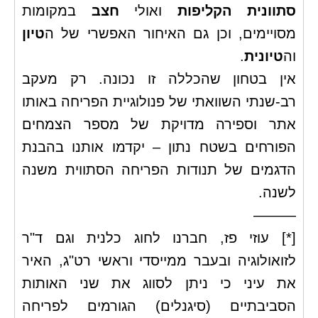
סתוונית הקליפות
ואולי
חצב
במקומות
מסויימים, וכן גם האיחור האפשרי של ה
טיון
וה
טיונית
.
אין בטחון שהכללה זו נכונה. רק מעקב
רב-שנתי השוואתי של פנולוגיית הפריחה באותו
אתר וספירה מדויקת של מספר הצמחים
הפורחים בשטח נתון – יקדמו אותנו בהבנת
הדגמים של תנודות הפריחה הסתווית משנה
לשנה.
———
[*]
עוזי פז, חברנו לחוג כלנית וגם ד"ר
לזואולוגיה ובעבר ממייסדי וראשי רט"ג, האיר
את עיני כי ניתן לסווג את שני האותות
הסביבתיים (סיגנלים) הגורמים לפריחה