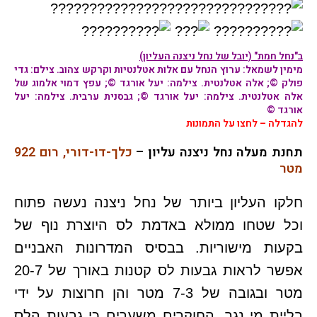
ב"נחל חמת" (יובל של נחל ניצנה העליון)
מימין לשמאל: ערוץ הנחל עם
אלות אטלנטיות
ו
קרקש צהוב
. צילם: גדי
פולק ©;
אלה אטלנטית
. צילמה: יעל אורגד ©; עפץ דמוי אלמוג של
אלה אטלנטית
. צילמה: יעל אורגד ©;
גבסנית ערבית
. צילמה: יעל
אורגד ©
להגדלה – לחצו על התמונות
תחנת מעלה נחל ניצנה עליון –
כלך-דו-דורי, רום 922
מטר
חלקו העליון ביותר של נחל ניצנה נעשה פתוח
וכל שטחו ממולא באדמת לס היוצרת נוף של
בקעות מישוריות. בבסיס המדרונות האבניים
אפשר לראות גבעות לס קטנות באורך של 20-7
מטר ובגובה של 7-3 מטר והן חרוצות על ידי
בליית מי נגר. החוקרים משערים כי גבעות הלס