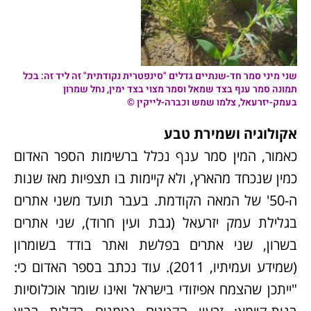
שני מיני סמר חד-שנתיים גדלים "סינפטרית נקודתית" זה ליד זה: בכל
תמונה
סמר ענף
בצד שמאל
וסמר מצוי בצד ימין,
נחל שמרון
בעמק-יזרעאל, צלמו שמש וכברה-לייקין ©
אקולוגיה ושמירת טבע
כאמור, המין סמר ענף נכלל ברשימות הספר האדום
כמין שנכחד מהארץ, ולא קיימות בו תצפיות מאז שנות
ה-50' של המאה הקודמת. בעבר תועד משני אתרים
בגלילת עמק יזרעאל (גבת ועין חרוד), שני אתרים
בשרון, שני אתרים בפלשת ואתר בודד בשומרון
(שמידע ועמיתיו, 2011). עוד נכתב בספר האדום כי:
"ייתכן שהצמח אפיזודי בישראל ואינו שומר אוכלוסיות