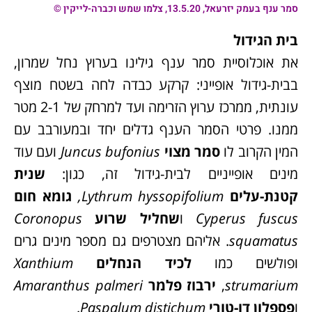
סמר ענף בעמק יזרעאל, 13.5.20, צלמו שמש וכברה-לייקין ©
בית הגידול
את אוכלוסיית סמר ענף גילינו בערוץ נחל שמרון,
בבית-גידול אופייני: קרקע כבדה לחה בשטח מוצף
עונתית, ממרכז ערוץ הזרימה ועד למרחק של 2-1 מטר
ממנו. פרטי הסמר הענף גדלים יחד ובמעורבב עם
המין הקרוב לו
סמר מצוי
Juncus bufonius
ועם עוד
מינים אופייניים לבית-גידול זה, כגון:
שנית
קטנת-עלים
Lythrum hyssopifolium,
גומא חום
Cyperus fuscus
ו
שחליל שרוע
Coronopus
squamatus
. אליהם מצטרפים גם מספר מינים גרים
ופולשים כמו
לכיד הנחלים
Xanthium
strumarium
,
ירבוז פלמר
Amaranthus palmeri
ו
פספלון דו-טורי
Paspalum distichum
.