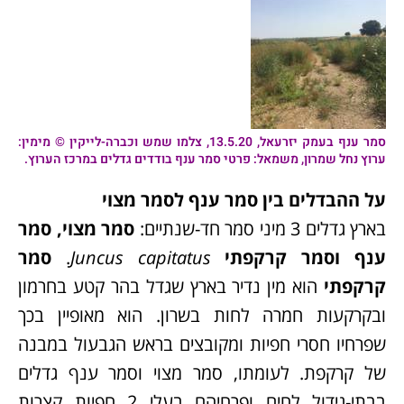
סמר ענף בעמק יזרעאל, 13.5.20, צלמו שמש וכברה-לייקין © מימין:
ערוץ נחל שמרון, משמאל: פרטי סמר ענף בודדים גדלים במרכז הערוץ.
על ההבדלים בין סמר ענף לסמר מצוי
בארץ גדלים 3 מיני סמר חד-שנתיים:
סמר מצוי, סמר
ענף וסמר קרקפתי
Juncus capitatus
.
סמר
קרקפתי
הוא מין נדיר בארץ שגדל בהר קטע בחרמון
ובקרקעות חמרה לחות בשרון. הוא מאופיין בכך
שפרחיו חסרי חפיות ומקובצים בראש הגבעול במבנה
של קרקפת. לעומתו, סמר מצוי וסמר ענף גדלים
בבתי-גידול לחים ופרחיהם בעלי 2 חפיות קצרות