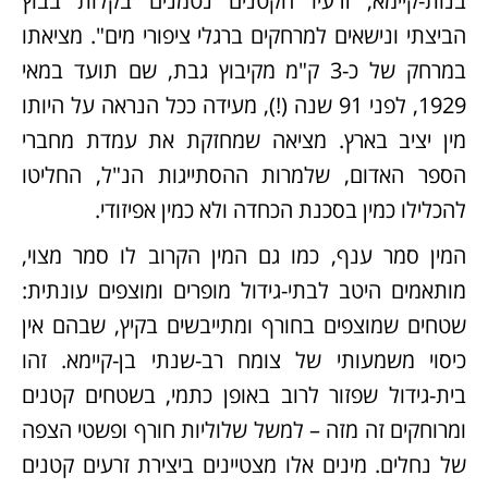
בנות-קיימא; זרעיו הקטנים נטמנים בקלות בבוץ
הביצתי ונישאים למרחקים ברגלי ציפורי מים". מציאתו
במרחק של כ-3 ק"מ מקיבוץ גבת, שם תועד במאי
1929, לפני 91 שנה (!), מעידה ככל הנראה על היותו
מין יציב בארץ. מציאה שמחזקת את עמדת מחברי
הספר האדום, שלמרות ההסתייגות הנ"ל, החליטו
להכלילו כמין בסכנת הכחדה ולא כמין אפיזודי.
המין סמר ענף, כמו גם המין הקרוב לו סמר מצוי,
מותאמים היטב לבתי-גידול מופרים ומוצפים עונתית:
שטחים שמוצפים בחורף ומתייבשים בקיץ, שבהם אין
כיסוי משמעותי של צומח רב-שנתי בן-קיימא. זהו
בית-גידול שפזור לרוב באופן כתמי, בשטחים קטנים
ומרוחקים זה מזה – למשל שלוליות חורף ופשטי הצפה
של נחלים. מינים אלו מצטיינים ביצירת זרעים קטנים