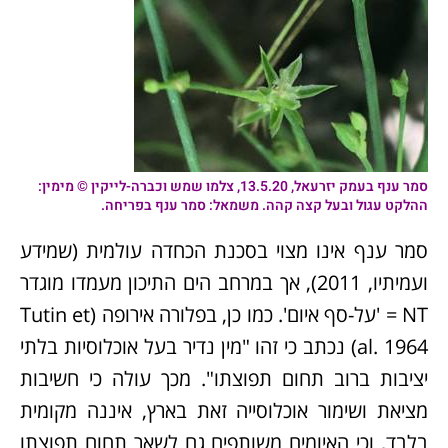
סמר ענף
בעמק יזרעאל, 13.5.20, צלמו שמש וכברה-לייקין © מימין:
ההלקט עגול ובעל קצה קהה. משמאל: סמר ענף בפריחה.
סמר ענף אינו מצוי בסכנת הכחדה עולמית (שמידע
ועמיתיו, 2011), אך במרחב הים התיכון מעמדו מוגדר
NT = 'על-סף איום'. כמו כן, בפלורה אירופה (Tutin et
al. 1964) נכתב כי זהו "מין נדיר בעל אוכלוסיות בלתי
יציבות ברוב תחום תפוצתו". מכך עולה כי חשיבות
מציאת ושימור אוכלוסייה זאת בארץ, איננה מקומית
בלבד, וכי האיומים משותפים גם לשאר תחום תפוצתו