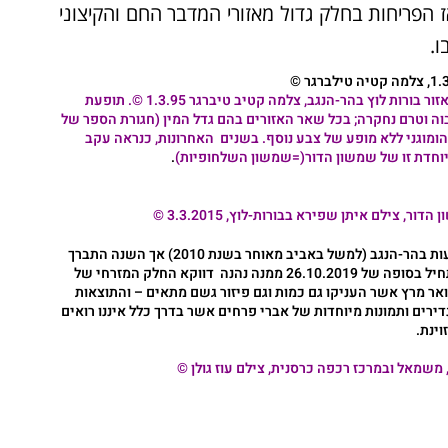
 הפריחות בחלק גדול מאזורי המדבר החם והקיצוני
פורח בתחילת חודש מרס באזור בורות לוץ בהר-הנגב, צלמה קטיב טיברגר 1.3.95 ©. תופעת
וה וטרם נחקרה; בכל שאר האזורים בהם גדל המין (חגורת הספר של
הומוגני ללא מופע של צבע נוסף. בשנים האחרונות, כנראה עקב
וחדת זו של שמשון הדור(=שמשון השלחופיות)
.
 הדור
, צילם איתן שפירא בבורות-לוץ, 3.3.2015 ©
"הר הנגב פורח כפי שלא ידע בחייו". נכון ראינו כבר פריחות נרחבות ושופעות בהר-הנגב (למשל באביב מאוחר בשנת 2010) אך השנה התברך
האזור בסדרה של פרקי גשם אשר הניבו כמות ופיזור אופטימליים: זה התחיל בסופה של 26.10.2019 ממנה נהנה דווקא החלק המזרחי של
אר מרץ אשר העניקו גם כמות וגם פיזור גשם מתאים – והתוצאות
ירים ותמונות מיוחדות של אברי פרחים אשר בדרך כלל איננו רואים
וינת.
 משמאל ובמרכז
רכפה כרסנית
, צילם עוז גולן ©