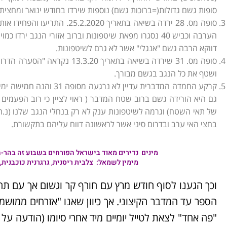
סופות גשם גדולות(=ברוכות גשם) נוספות שירדו בחודש ינואר ומחצית
סופה מס. 28 ירדה בשיאה בתאריך 
דווקא הרבה גשם "אנגלי" אשר לא גרם לשיטפונות.
סופה מס. 31 שירדה בשיאה בתאריך
ושטף את כל הנגב בגשם מבורך.
קרקע החמדה המדברית עדיין 
גם היא הורידה גשם ברוב שטח המדבר ( ראוי לציין כי רוב הפעמים
של תאי השטח) וגרמה לשיטפונות ענק לא רק בנחלי הנגב שלנו (נ.חיון
בחצי האי ערב ובדרום סיני אשר לראשונה דווח עליהם בתקשורת.
מינים נדירים מאוד בישראל הפורחים בשבוע זה בהר-הנגב
מימין לשמאל:
צלבית ריסנית, גרגרנית כוכבנית, 
וכך הגענו לסוף חודש מרץ עם חורף קר וגשום אך עם תחי
הספר עד המדבר הקיצוני. אך כיוון שאנו "אזרחים ממושמ
"פה אחד" לצאת לטייל יומיים מיד אחרי סיומו (הודעה על