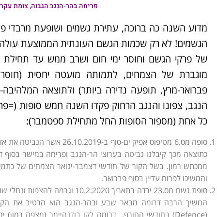
פריחה בהר-הנגב הגבוה, צומת עקרב, 3.4.2020, צילם עוז גול
מדוע השנה כה ברוכה, עתירת גשמים ושופעת מרבדי פריח
של פרקי הגשם וחוסר ימי חום ושרב ממש עד תחילת ח
מוגברת של הצמחים, לתמותה מועטה יחסית (חוסר 
פברואר-מרץ, תופעה נדירה ביותר) ולתוצאה המלהיבה-
הנגב, צפונו והנגב הרחוק פקדו השנה חמש סופות (=פרק
כל אחת (מספור הסופות החל מתחילת ספטמבר):
סופה מס.6 מטיפוס אפיק ים-סוף 
ממכתש רמון. בשל הקור של חודשי דצמבר-ינואר הצמחים של כתמי
והמשיכו לפרוח עדיין בסוף פברואר.
סופת גשם מס.23 ירדה בתאריך .2020
המשיך הרבה דרומה מבאר שבע ובהר-הנגב הוא הרטיב את הקרק