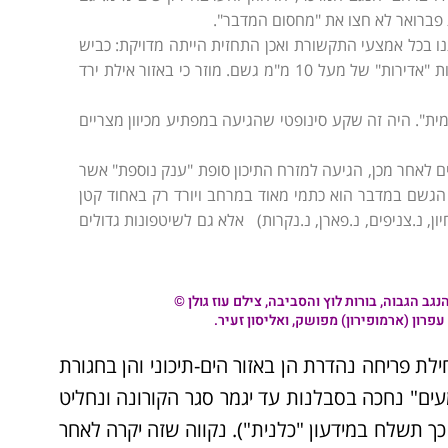
 פברואר לא חצו את "מחסום המדבר".
25.2.2020. התריעו והפחידו אותנו בכל אמצעי התקשורת ואכן התחזית הייתה מדויקת: כביש
הערבה וכביש 40 נסגרו מפאת שיטפונות וברוב אזורי הנגב ירדו כמויות "אדירות" של מעל 10 מ"מ גשם. מוזר כי באזור אילת ירד
 13.3.20 נקראה "הסערה הדרומית". היה זה שקע סינופטי שהגיעה במפתיע מכיוון מצריים
לא נרגעה מסופה 31 והנה חמישה ימים לאחר מכן, הגיעה למזרח התיכון סופת "ענק נוספת" אשר
 הגשם במדבר הוא כתמי מאוד במרחב ויורד רק באחוד קטן
, נ.צניפים, נ.פארן, נ.נקרות) אלא גם לשיטפונות גדולים
 הגבוה, בורות לוץ והסביבה, צילם עוז גולן ©
עפרון (ארמופירון) מפושק, ואליסון זעיר.
לת פריחה נהדרת הן באזור הים-תיכוני והן בחגורת
עים" נחכה בסבלנות עד יגמר סגר הקורונה ונחליט
 כך תשלח במידעון "כלנית"). נקווה שזה יקרה לאחר