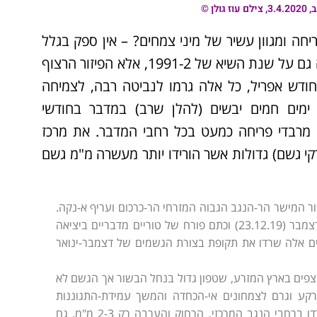
ן ©
ה ומגוון עשיר של מיני צמחים? – אין ספק בגלל
הגשמים! לא רק שכמות הגשם העונתית הממוצעת עולה גם על שנת השיא של 1991-2, אלא הפיזור הרצוף
ודש אפריל, כל אלה גרמו לנביטה רבה, לצמיחה
ימים חמים יבשים (להלן שרב) במדבר בחודשי
 מרבדי פריחה כמעט בכל רחבי המדבר. את מרכז
י גשם) גדולות אשר הורידו יותר מעשרה מ"מ גשם
ב-26.10.2019 אשר הנביטה את אזור המישר הר-הנגב הגבוה המזרחי הר-כרכום ועריף א-נקה.
כתוצאה מכך קיבלנו נביטה בערוצי הר-הנגב ופריחה במישר בסוף דצמבר (23.12.19) וכתם פורח של טוריים מדבריים ביציאה
ם אלה שרדו את תקופת בצורת הגשמים של דצמבר-ינואר
10.2 וגרמה להצפות ונחלי שוצפים בארץ המזרע, שטפון גדול בנחל הבשור אך הגשם לא
ע וגרם לצמחונים אי-הכחדה והמשך עמידת-התגוננות
(Defence) בחודשי החורף. דרומה לקו בודנהיימר (מצפה רמון) ירדו ברחבי הנגב המרכזי, הרחוק והערבה רק 2-3 מ"מ. גם