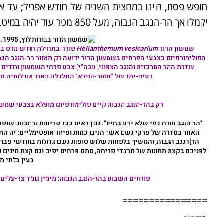
חופש פסח, היינו במחצית השניה של חודש אפריל; עד אז
יקמלו אך הר-הנגב הגבוה, מעל 850 מטר עוד יהיה במיטבו.
שמשון הדור
Helianthemum vesicarium
הפולימורפיזם בצבעי הפרחים ב
שמשון הדור
ידועה רק מאזור הר-הנגב הגב
שדרת ההר המרכזית והנגב הצפוני, עבה"י) צבע פרחי השמשון ורודים 
רעית-יתר של "חמור-הפרא" התלדלה מאוד אוכלוסיה מי
רק בהר-הנגב הגבוה קיים פולימורפיזם מופלא בצבעי
שמשון
הר]הנגב הגבוה, והמשיך בלפחות שלוש סופות גשם גדולות בחודשי פברו
לפניכם בקצת תמונות של מרבדי פריחה, סתם פרחים יפים וגם קצת מינים נד
בעין בלתי מז
פורחים השבוע בהר-הנגב הגבוה: מימין
גומד צר-עלים
,
================