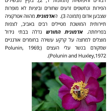
דבורים וחיפושיות (תמונות 1, 2). בקיץ מבשילים
הפירות ונחשפים זרעים שחורים וביציות לא מופרות
שצבען אדום (תמונה 3).
ה
אדמונית
מהווה אטרקציה
תיירותית המושכת מטיילים רבים באביב, לצפות
בפריחתה.
אדמונית
החורש
גדלה בבתי גידול
מוצלים למחצה על קרקע עשירה בחומרים אורגניים
שמקורם בנשר עלי העצים (Polunin, 1969;
Polunin and Huxley,1972).