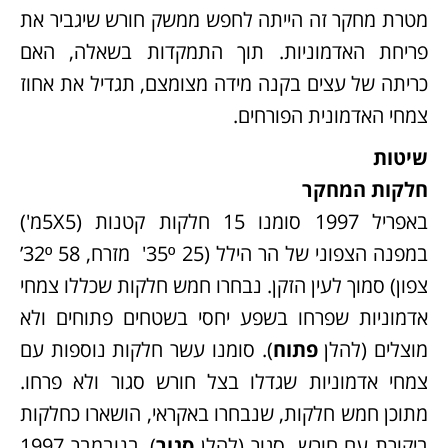
מטרת מחקר זה הייתה לחפש ממשק חורש שיגביר את
פריחת האדמוניות. תוך התמקדות בשאלה, האם
כריתה של עצים בקנה מידה מצומצם, תגדיל את אחוז
צמחי האדמונית הפורחים.
שיטות
חלקות המחקר
באפריל 1997 סומנו 15 חלקות קטנות (5X5מ')
במפנה הצפוני של הר הילל (35º 25' מזרח, 32º 58’
צפון) סמוך לעין הזקן. נבחרו חמש חלקות שכללו צמחי
אדמוניות שפרחו בשפע יחסי בשטחים פתוחים ולא
מוצלים (להלן
פתוח
). סומנו עשר חלקות נוספות עם
צמחי אדמוניות שגדלו בצל חורש סגור ולא פרחו.
מתוכן חמש חלקות, שנבחרו באקראי, הושארו כחלקות
ביקורת עם חורש סגור (להלן
סגור
). בנובמבר 1997