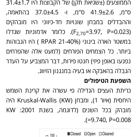
הממוצעים (±שגיאת תקן) של הקבוצות היו 31.4±1.7
ס"מ, 41.9±2.6 ס"מ, ו- 37.0±4.5 בהתאמה,
וההבדלים במבחן שונויות חד-כיווני היו מובהקים
(F
=3.97, P=0.023). כלומר אדמוניות שגדלו
2,70
במשטר הארה בינוני (21-40% RPAR ) היו הגבוהות
ביותר. כל הצמחים הפורחים (למעט אלה שהפרחים
נפגעו באופן פיזי) חנטו פירות, דבר המצביע על העדר
הגבלה בהאבקה או בעיה במנגנון הזיווג.
השפעת הטיפולים
כריתת העצים הגדילה פי עשרה את קרינת השמש
היחסית (איור 1), ומבחן (Kruskal-Wallis (KW היה
מובהק בכל השנים (לדוגמה, בשנת 2001: KW
=9.740, P=0.008).