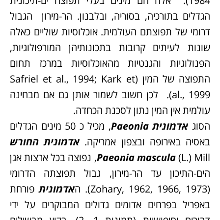
1984). אלה הם מינים בעלי תפוצה ים-תיכונית
הגדלים בתורכיה, בסוריה, ובלבנון. הר-מירון הגבול
דרומי של תפוצתם העולמית. אוכלוסיות שוליים כאלה
שונות לעיתים קרובות בתכונותיהן המורפולוגיות,
הפנולוגיות והגנטיות מהאוכלוסיות במרכז תחום
התפוצה של המין (Safriel et al., 1994; Kark et
al., 1999). לכן חשוב לשמור אותן גם אם מבחינה
עולמית אין המין נתון לסכנת הכחדה.
הסוג
אדמונית
Paeonia
, מכיל כ 50 מינים הגדלים
באסיה באירופה ובצפון אמריקה.
אדמונית
החורש
mascula
Paeonia
(L.) Mill, נפוצה בכל ארצות אגן
הים-התיכון עד הר-מירון, גבול תפוצתה הדרומי
(Zohary, 1962, 1966, 1973). ה
אדמונית
פורחת
באפריל בפרחים אדומים גדולים המבוקרים על ידי