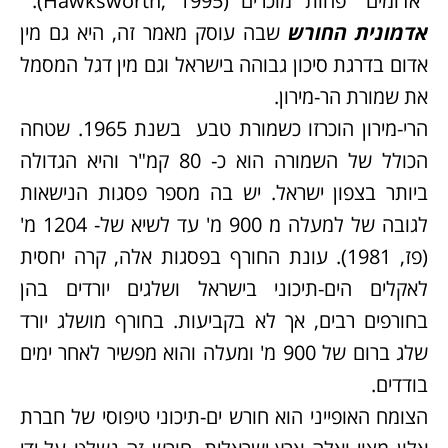
"אדומים" פחות מוכרים (Hawksworth, 1995).
אדמונית החורש
שבה עוסק מאמר זה, היא גם מין
אדום בדרגת סיכון גבוהה בישראל וגם מין דגל המסמל
את שמורת הר-מירון.
הרי-מירון הוכרזו כשמורת טבע בשנת 1965. שטחה
הכולל של השמורה הוא כ- 80 קמ"ר והיא הגדולה
ביותר בצפון ישראל. יש בה מספר פסגות הנישאות
לגובה של למעלה מ 900 מ' עד לשיא של- 1204 מ'
(פז, 1981). עונת החורף בפסגות אלה, קרה יחסית
לאקלים הים-תיכוני בישראל ושלגים יורדים בהן
בחורפים רבים, אך לא בקביעות. בחורף מושלג יורד
שלג ברום של 900 מ' ומעלה והוא מפשיר לאחר ימים
בודדים.
הצומח האופייני הוא חורש ים-תיכוני טיפוסי של חברת