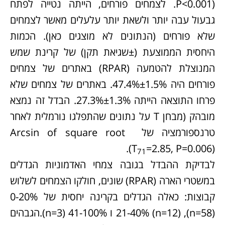
P<0.001). לצמחים פורחים, הייתה נטייה לפתח
גבעול עבה יותר ולשאת יותר עלעלים מאשר לצמחים
שלא פורחים (הנתונים לא מוצגים כאן). הכמות
היחסית הממוצעת (±שגיאת תקן) של קרינת שמש
המנוצלת להטמעה (RPAR) באתרים של צמחים
פורחים היה 47.4%±1.5%. באתרים של צמחים שלא
פרחו התוצאה הייתה 27.3%±1.3%. הבדל זה נמצא
מובהק (מבחן T על נתונים שהתפלגו נורמלית לאחר
טרנספורמציה של Arcsin of square root
(T
=2.85, P=0.006).
71
לבדיקת ההבדל בגובה צמחי האדמוניות הגדלים
במשטרי הארה (RPAR) שונים, חולקו הצמחים לשלוש
קבוצות: כאלה הגדלים בקרינה יחסית של 0-20%
(n=58), 21-40% (n=12) ו 41-100% (n=3).הגבהים