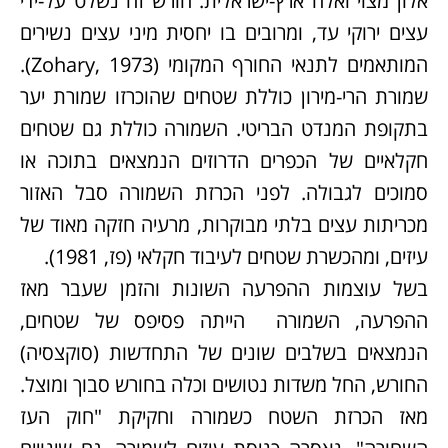
אלון מצוי ואלה ארץ-ישראלית. חורש זה נשלט על-ידי
עצים ירוקי עד, ומרובים בו יחסית מיני עצים נשירים
המותאמים לתנאי החורף המקומי (Zohary, 1973).
שמורת הרי-מירון כוללת שטחים שהוכרזו שמורת יער
בתקופת המנדט הבריטי. השמורה כוללת גם שטחים
חקלאיים של הכפרים הדרוזים הנמצאים בתוכה או
סמוכים לגבולה. לפני הכרזת השמורה סבל האזור
מכריתות עצים בלתי מבוקרות, מרעיה חזקה מאוד של
עיזים, ומהכשרת שטחים לעיבוד חקלאי (פז, 1981).
בשל עוצמות ההפרעה השונות והזמן שעבר מאז
ההפרעה, השמורה הייתה פסיפס של שטחים,
הנמצאים בשלבים שונים של התחדשות (סוקצסיה)
החורש, החל משדות נטושים וכלה בחורש סבוך ומוצל.
מאז הכרזת השטח כשמורה וחקיקת "חוק העז