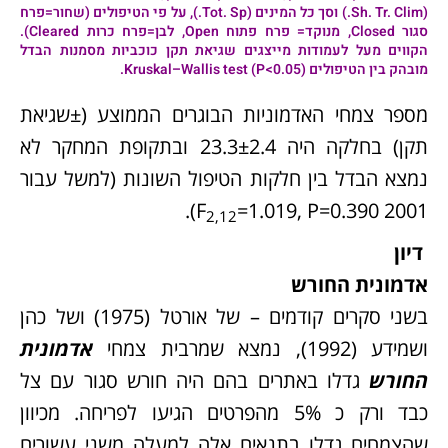
(Sh. Tr. Clim.) וסך כל המינים (Tot. Sp.), על פי הטיפולים (שחור=פרח
סגור Closed, מנוקד= פרח פתוח Open, לבן=פרח כרות Cleared).
הקווים מעל לעמודות מייצגים שגיאת תקן כוכביות מסמנות הבדל
מובהק בין הטיפולים Kruskal–Wallis test (P<0.05).
מספר צמחי האדמוניות הבוגרים הממוצע (±שגיאת
תקן) בחלקה היה 23.3±2.4 ובתקופת המחקר לא
נמצא הבדל בין חלקות הטיפול השונות (למשל עבור
=1.019, P=0.390).
2001 F
2,12
דיון
אדמונית החורש
בשני סקרים קודמים – של אורטל (1975) ושל כהן
ושמידע (1992), נמצא שמרבית צמחי
אדמונית
החורש
גדלו באתרים בהם היה חורש סגור עם צל
כבד ורק כ 5% מהפרטים הגיעו לפריחה. מכיוון
שהצמחים גדלו בתנאים אלה למעלה משני עשורים