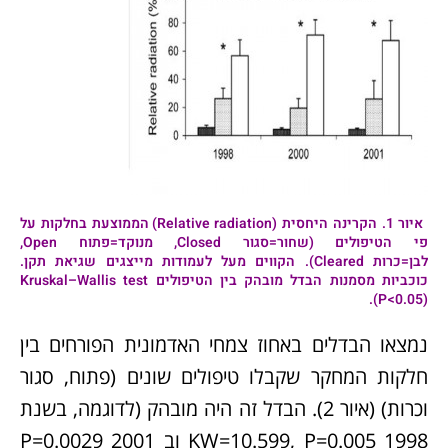
איור 1.
הקרינה היחסית (Relative radiation) הממוצעת בחלקות על
פי הטיפולים (שחור=סגור Closed, מנוקד=פתוח Open,
לבן=כרות Cleared). הקווים מעל לעמודות מייצגים שגיאת תקן.
כוכביות מסמנות הבדל מובהק בין הטיפולים Kruskal–Wallis test
(P<0.05).
נמצאו הבדלים באחוז צמחי האדמונית הפורחים בין
חלקות המחקר שקבלו טיפולים שונים (פתוח, סגור
וכרות) (איור 2). הבדל זה היה מובהק (לדוגמה, בשנת
1998 KW=10.599, P=0.005 וב 2001 P=0.0029