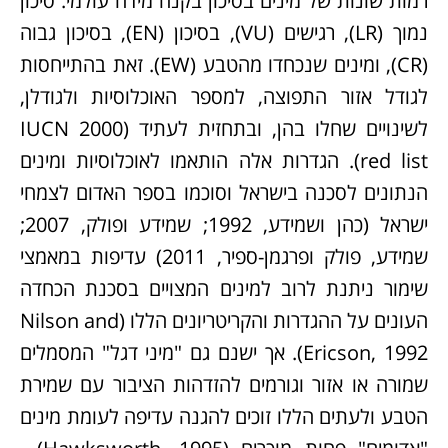
רמות שונות של מינים בסיכון בקנה מידה עולמי: סיכון
נמוך (LR), רגישים (VU), בסיכון (EN), בסיכון גבוה
(CR), ומינים שנכחדו מהטבע (EW). זאת בהתייחסות
לגודל אזור התפוצה, למספר האוכלוסיות ולגודלן,
לשינויים שחלו בהן, ובתחזית לעתיד (IUCN 2000
red list). הגדרות אלה הותאמו לאוכלוסיות ומינים
הנתונים לסכנה בישראל וסוכמו בספר האדום לצמחי
ישראל (כהן ושמידע, 1992; שמידע ופולק, 2007;
שמידע, פולק ופרגמן-ספיר, 2011) עדיפות במאמצי
שימור ניתנת לרוב למינים המצויים בסכנת הכחדה
העונים על ההגדרות והקריטריונים הללו (Nilson and
Ericson, 1992). אך ישנם גם "מיני דגל" המסמלים
שמורה או אזור וגורמים להזדהות הציבור עם שמירת
הטבע ולעתים הללו זוכים להגנה עדיפה לעומת מינים