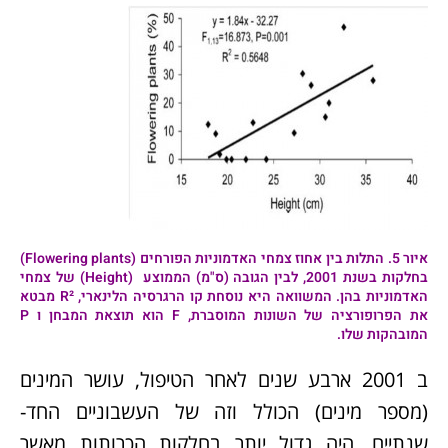
איור 5.
התלות בין אחוז צמחי האדמוניות הפורחים (Flowering plants)
בחלקות בשנת 2001, לבין הגובה (ס"מ) הממוצע (Height) של צמחי
האדמוניות בהן. המשוואה היא נוסחת קו הרגרסיה הלינארי, R² מבטא
את הפרופורציה של השונות המוסברת, F הוא תוצאת המבחן ו P
המובהקות שלו.
ב 2001 ארבע שנים לאחר הטיפול, עושר המינים
(מספר מינים) הכולל וזה של העשבוניים החד-
שנתיים, היה גדול יותר בחלקות הכרותות מאשר