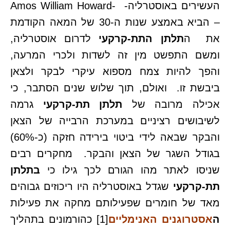
העשירים באוסטרליה- -Amos William Howard
– הביא באמצע שנות ה-30 של המאה הקודמת
את ה
תלתן התת-קרקעי
לדרום אוסטרליה,
ומשם התפשט מין זה לשדות ולכרי המרעה,
והפך להיות צמח מספוא עיקרי לבקר ולצאן
ביבשת זו. ואולם, תוך שלוש שנים הסתבר, כי
אכילה מרובה של
תלתן תת-קרקעי
גרמה
לשיבושים רציניים במערכת הרבייה של הצאן
והבקר שבאה לידי ביטוי בירידה חזקה (כ-60%)
בגודל השגר של הצאן והבקר. מחקרים רבים
שניסו לאתר מהו הגורם לכך גילו כי
בתלתן
תת-קרקעי
שגדל באוסטרליה היו ריכוזים גבוהים
מאד של חומרים שפעילותם מחקה את פעילות
ה
אסטרוגנים האנימליים
[1]
כהורמונים בתהליך