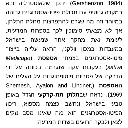
(Gershenzon. 1984). יתכן שלאוסטרליה יובא
במקרה גנוטיפ עם תכולת פיטו-אסטרוגנים גבוהה
במיוחד וזה מה שגרם להתפרצות מחלת התלתן,
אך לא מצאתי סימוכין לכך בספרות המדעית.
לעומת זאת מחקר אחר שנעשה בישראל
במעבדות במכון וולקני, הראה עלייה בייצור
פיטו-אסטרוגנים בצמחי
אספסת
(
Medicago
sativa
) בעקבות עקה שנגרמה בכוונה על ידי
הדבקה של פטריות פיטופתוגניות על העלים של
ה
אספסת
(Shemesh, Ayalon and Lindner,
1969). נראה שב
תלתן תת-קרקעי
הגדל באופן
טבעי בישראל ונחשב כצמח מספוא, ריכוז
הפיטו-אסטרוגנים הוא כזה שאינו מסב נזקים
לצאן ולבקר הרועים בשדות המרעה.