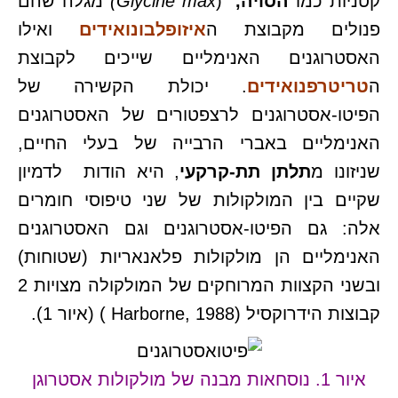
קטניות כמו
הסויה,
(
max)
Glycine
מגלה שהם
פנולים מקבוצת ה
איזופלבונואידים
ואילו
האסטרוגנים האנימליים שייכים לקבוצת
ה
טריטרפנואידים
. יכולת הקשירה של
הפיטו-אסטרוגנים לרצפטורים של האסטרוגנים
האנימליים באברי הרבייה של בעלי החיים,
שניזונו מ
תלתן תת-קרקעי
, היא הודות לדמיון
שקיים בין המולקולות של שני טיפוסי חומרים
אלה: גם הפיטו-אסטרוגנים וגם האסטרוגנים
האנימליים הן מולקולות פלאנאריות (שטוחות)
ובשני הקצוות המרוחקים של המולקולה מצויות 2
קבוצות הידרוקסיל (Harborne, 1988 ) (איור 1).
איור 1. נוסחאות מבנה של מולקולות אסטרוגן