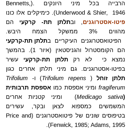
הרבייה בכל מיני היונקים .(Bennetts,
Underwood & Shier, 1946). כימיקלים אלו כונו
פיטו-אסטרוגנים
, וב
תלתן תת- קרקעי
הם
מהווים 3% ממשקל הצמח היבש.
הפיטואסטרוגנים העיקריים ב
תלתן תת-קרקעי
הם הקומסטרול והגניסטאין (איור 1). בהמשך
נמצא כי לא רק
תלתן תת-קרקעי
עשיר
בפיטו-אסטרוגנים. גם מיני תלתן אחרים כגון
תלתן זוחל
(
Trifolium repens
) ו-
Trifolium
fragiferum
ומיני אספסת כמו
אספסת תרבותית
(
Medicago sativa
) ומיני קטניות אחרים
המשמשים כמספוא לצאן ובקר, עשירים
בטיפוסים שונים של פיטואסטרוגנים (Price and
Fenwick, 1985; Adams, 1995).