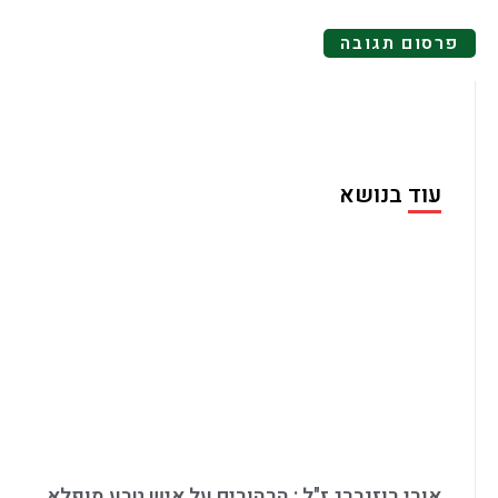
עוד בנושא
אורי רוזנברג ז"ל : הרהורים על איש טבע מופלא