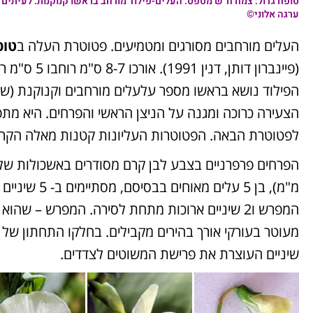
טופח גדול
: צמח ח"ש מטפס. העלים-פילוד מורחב בראשו קנוקנות. לעיתים 
ערגה אלוני©
העלים מורחבים מסורגים ומטמיעים. פטוטרת העלה ב
טופ
הצעירה כרוכה ומגנה על הניצן הראשי והפרחים. היא מת
לפטוטרת הבאה. הפטוטרות העליונות קטנות מאלה הקרו
מ"מ), בן 5 על
מעוטר בעורקי אורך בהירים מקבילים. בחלקו התחתון של
שיניים העוצרת את פרישת המשוטים לצדדים.