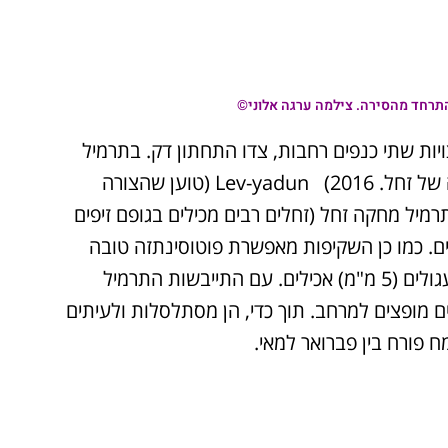
תרחד מהסירה. צילמה ערגה אלוני©
"מ. לצדי תפר הגב מצויות שתי כנפים רחבות, צדו התחתון דק. בתרמיל
צעיר משתקפים הזרעים באור, ותרמיל במבט על, יש צורה של זחל. Lev-yadun (2016 (טוען שהצורה
יל מחקה זחל (זחלים רבים מכילים בגופם זיפים
ים. כמו כן השקיפות מאפשרת פוטוסינתזה טובה
יותר בזרעים ובתרמילים הצומחים במהירות. הזרעים 7-4 עגולים (5 מ"מ) אכילים. עם התייבשות התרמיל
 מופצים למרחב. תוך כדי, הן מסתלסלות ולעיתים
 פורח בין פברואר למאי.