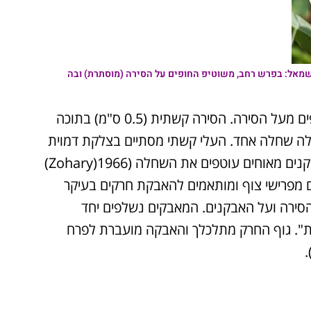
שמאל: בפרש רחב, משוטיפ החופים על הסירה (מוסתרת) ובה
משוטים שניים, אורך כל אחד 1.5 ס"מ רוחבו 0.5 ס"מ חופים מעל הסירה. הסירה קשתית (0.5 ס"מ) בתוכה
נים. השחלה (7 מ"מ) בנויה מעלה שחלה אחד. העלי קשתי מסתיים בצלקת דמוית
מרצע. אבקנים 10, 9 פוריים ואחד מנוון (חופשי), זירי האבקנים מאוחים עוטפים את השחלה (1966(Zohary)
 מפרישי צוף ומותאמים להאבקת חרקים בעיקר
הסירה ועל האבקנים. המאבקים נשלפים יחד
". גוף החרק מתלכלך והאבקה מועברת לפרח