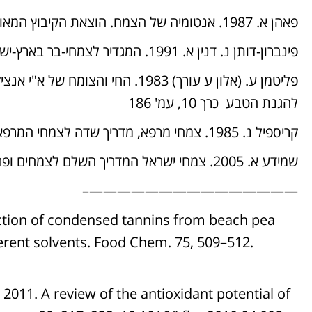
פאהן א. 1987. אנטומיה של הצמח. הוצאת הקיבוץ המאוחד.
פינברון-דותן נ. דנין א. 1991. המגדיר לצמחי-בר בארץ-ישראל. כנה. ירושלים.
פליטמן ע. (אלון ע עורך) 1983. החי
להגנת הטבע כרך 10, עמ' 186
קריספיל נ. 1985. צמחי מרפא, מדריך שדה לצמחי המרפא של א"י. הוצאת דפוס המקור.
שמידע א. 2005. צמחי ישראל המדריך השלם לצמחים ופרחים בא"י. הוצאת מפה
———————————————–
action of condensed tannins from beach pea
ferent solvents. Food Chem. 75, 509–512.
2011. A review of the antioxidant potential of