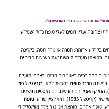
התרמיל מורחב צילמה שרה גולד צמח השדה©.
ו צהובה ועליו דומים לעלי טופח גדול (שמידע
חים בקרקע אדומה: חמרה או טרה רוסה, בקרינה
פון הארץ ומרכזה. תפוצתו העולמית משתרעת בארצות סביב ים
סייה המסורתית באזור הים התיכון כצמחי תועלת
. במשנה מוזכר
טופח
בהקשר למזון: "גריס של פול
"א). החלק האכיל הם הזרעים. הם נאספים מושרים
). ראוי לציין שזרעי
טופח
רעי טופח אחרים, חומצת אמינו רעילה (אוקסליל די