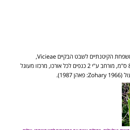
הוא צמח עשבוני חד שנתי מטפס משתייך למשפחת הקיטנתיים לשבט הבקיים Vicieae,
ולסקציה .Clymenium הגבעול זקוף מגיע לגבוה עד 80 ס"מ, מורחב ע"י 2 כנפים לכל אורכו, מרכזו מעוגל
198).