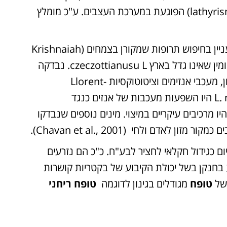
אמינו פרופיוניק-(ODAP שעלולה לגרום למחלה קשה (lathyrism) הפוגעת במערכת העצבים. ע"כ מומלץ
התקדמות המדע והעניין במציאת תרופות חדשות עוררו עניין בחיפוש תרופות שמקורן בצמחים (Krishnaiah
L. nissolia' ומין שאינו גדל בארץ czeczottianusu L. נבדקה
תכולת פנולים, פלבנואידים, נחקרו השפעות נוגדות חמצון, מעכבי אנזימים וציטוטוקסיות Llorent-
L. nissolia היו השפעות מעכבות של אנזים כנגד
יו מרכיבים עיקריים במיצוי. מינים נוספים שנבדקו
 לאדם ולחי (Chavan et al., 2001).
 כגידול חקלאי לחציר לבע"ח. כ"כ הם נזרעים
חנקן בשל יכולת הקיבוע של בקטריות קושרות
 של
טופח
מגודלים בגינון לדוגמה
טופח ריחני