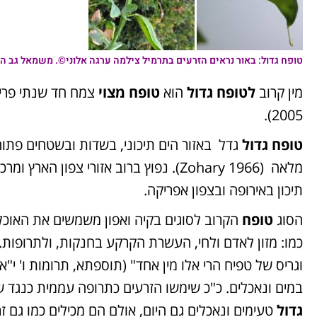
טופח גדול: באור נראים הזרעים בתרמיל צילמה ערגה אלוני©. משמאל גב 
מין קרוב
לטופח גדול
הוא
טופח מצוי
צמח חד שנתי פריחת
2005).
טופח גדול
גדל באזור הים תיכוני, בשדות ובשטחים פתו
מלאה (Zohary 1966). נפוץ ברוב אזורי צ
תיכון באירופה ובצפון אפריקה.
הסוג
טופח
הקרוב לסוגים בקיה ואפון משמשים את האוכלו
כמו: מזון לאדם ולחי, העשרת הקרקע בחנקות, ולתרופות
וגריס של טפיח הרי אלו מין אחד" (תוספתא, תרומות ו' י
במים ונאכלים. כ"כ שימשו הזרעים כתרופה עממית כנגד שלשול (קריספיל 1985
גדול
טעימים ונאכלים גם היום, אולם הם מכילים כמו גם ז