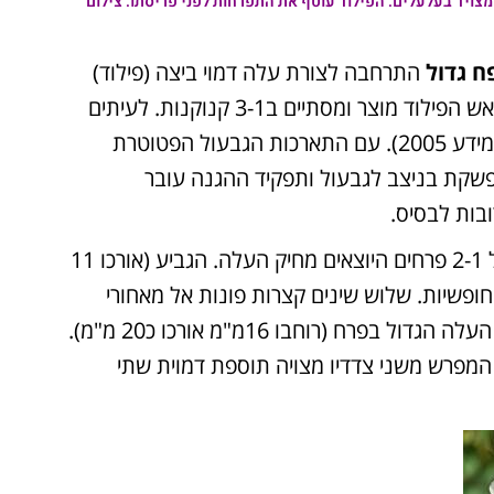
מצויד בעלעלים. הפילוד עוטף את התפרחות לפני פריסתו. צילום
ח גדול
התרחבה לצורת עלה דמוי ביצה (פילוד)
(פיינברון דותן, דנין 1991). אורכו 8-7 ס"מ רוחבו 5 ס"מ ראש הפילוד מוצר ומסתיים ב3-1 קנוקנות. לעיתים
הפילוד נושא בראשו מספר עלעלים מורחבים וקנוקנת (שמידע 2005). עם התארכות הגבעול הפטוטרת
פשקת בניצב לגבעול ותפקיד ההגנה עובר
בות לבסיס.
הפרחים פרפרניים בצבע לבן קרם מסודרים באשכולות של 2-1 פרחים היוצאים מחיק העלה. הגביע (אורכו 11
ים מאוחים בבסיסם, מסתיימים ב- 5 שיניים חופשיות. שלוש שינים קצרות פונות אל מאחורי
המפרש ו2 שיניים ארוכות מתחת לסירה. המפרש – שהוא העלה הגדול בפרח (רוחבו 16מ"מ אורכו כ20 מ"מ).
 המפרש משני צדדיו מצויה תוספת דמוית שתי