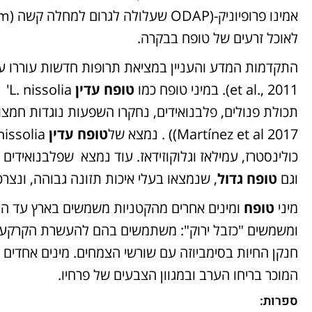
לאוכל זרעים של טופח בבקרה.
et al., 2011). במיני טופח כמו
טופח עדין
Martínez et al 2017)) . נמצא של
טופח עדין
כולינסטרז, עמילאז וגלוקוזידאז. עוד נמצא שפלבנואידים ה
וגם
טופח גדול
, שנמצאו בעלי איכות תזונה גבוהה, ונצרכים כמקור מזון
מיני
טופח
ומינים אחרים מהקטניות משמשים בארץ עד היום
ומשמשים "כזבל ירוק": משתמשים בהם להעשרת הקרקע ב
חנקן החיות בסימביוזה עם שורשי הצמחים. מינים אחדים
המוכר בריחו הערב ובמגוון הצבעים של פרחיו.
ספרות: