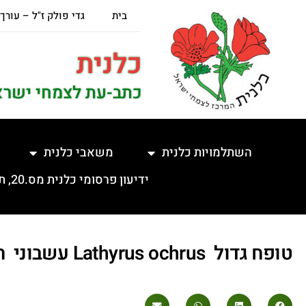
בית
גדי פולק ז"ל – עורך
כלנית
כתב-עת לצמחי ישרא
השתלמויות כלנית
משאבי כלנית
ידיעון פרסומי כלנית מס.20, תשפ"ה, 5.2.2025
טופח גדול Lathyrus ochrus עשבוני חד שנתי מטפס (אפריל 2021)