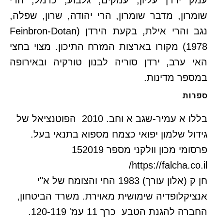
עמק ירדן עליון, עמקים, גלבוע, כרמל, הרי
שומרון, מדבר שומרון, הרי יהודה, שרון, שפלה,
נגב והרי אילת, בקעת הירדן (Feinbron-Dotan
1978) מקורו בארצות המזרח התיכון. מצוי בחצי
האי ערב, ירדן סוריה לבנון טורקיה ובאירופה
במספר מדינות.
ספרות
בללו א עמיר-שגב א וחב. 2010 הפוטנציאל של
גידול שלמון יפואי כצמח מספוא בתנאי בעל.
פרסומי מכון וולקני מספר 152019
https://falcha.co.il/
חן ק (אלון עורך) 1983 החי והצומח של א"י
אנציקלופדיה שימושית מאוירת. משרד הביטחון,
החברה להגנת הטבע כרך 11 עמ' 120-119.