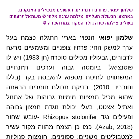
שלמון יפואי.
פרחים דו מיניים, ראשונים מבשילים האבקנים.
באמצע: הבשלת העליים. צילמה ערגה אלוני © משמאל זרעונים
בשלים צילמה שרה גולד המקור צמח השדה ©
שלמון יפואי
הנפוץ בארץ התגלה כצמח בעל
ערך למשק החי: פרחיו צופניים ומשמשים מרעה
לדבורים, גבעוליו מכילים סוכרוז (חן 1983) ויש לו
פוטנציאל ביומסה גבוה וערכים תזונתיים
המשתווים לחיטת מספוא להאבסת בקר (בללו
וחובריו 2010). בדיקת תכולת חומרים הראתה
שהוא מכיל תמציות מימיות גבוהות של אתנול
ואתיל אצטט, בעלי יכולת נוגדת חמצון גבוהה
ופעילים נגד Rhizopus stolonifer -עובש שחור
(Azab, 2018). כמו כן הצמח מהווה מקור עשיר
למטבוליטים משניים: ספונינים, חומצות פנוליות