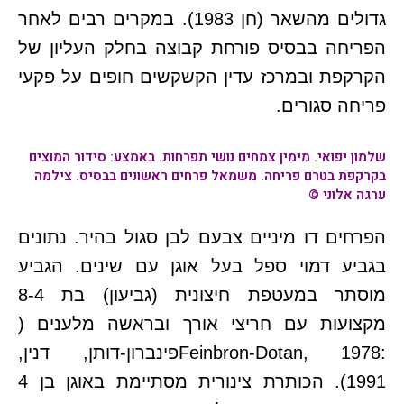
גדולים מהשאר (חן 1983). במקרים רבים לאחר
הפריחה בבסיס פורחת קבוצה בחלק העליון של
הקרקפת ובמרכז עדין הקשקשים חופים על פקעי
פריחה סגורים.
שלמון יפואי
. מימין צמחים נושי תפרחות. באמצע: סידור המוצים
בקרקפת בטרם פריחה. משמאל פרחים ראשונים בבסיס. צילמה
ערגה אלוני ©
הפרחים דו מיניים צבעם לבן סגול בהיר. נתונים
בגביע דמוי ספל בעל אוגן עם שינים. הגביע
מוסתר במעטפת חיצונית (גביעון) בת 8-4
מקצועות עם חריצי אורך ובראשה מלענים (
:Feinbron-Dotan, 1978פינברון-דותן, דנין,
1991). הכותרת צינורית מסתיימת באוגן בן 4