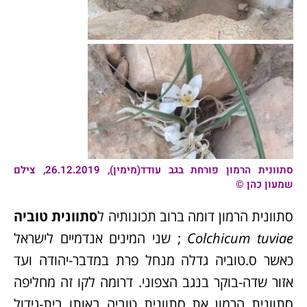
סתוונית הרמון
פורחת בגב עודד(מימין), 26.12.2019, צילם
שמעון כהן ©
סתוונית הרמון דומה ברוב תכונותיה ל
סתוונית טוביה
Colchicum tuviae
; שני המינים אנדמיים לישראל
כאשר ס.טוביה גדלה מנחל פרת במדבר-יהודה ועד
אזור שדה-בוקר בנגב הצפוני. דרומה לקו זה מחליפה
סתוונית הרמון את סתוונית טוביה באותו בית-גידול