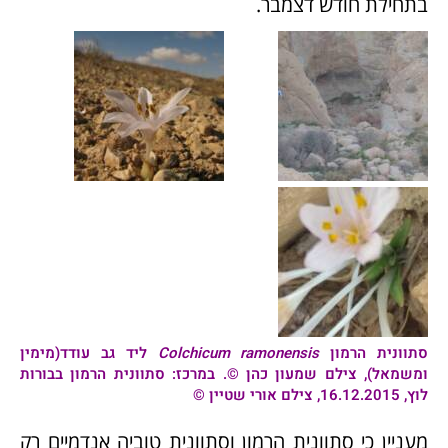
בתחילת חודש דצמבר.
סתוונית הרמון
Colchicum ramonensis
ליד גב עודד(מימין
ומשמאל), צילם שמעון כהן ©. במרכז:
סתוונית הרמון
בבורות
לוץ, 16.12.2015, צילם אורי שטיין ©
מעניין כי סתוונית הרמון וסתוונית טוביה אנדמיים רק