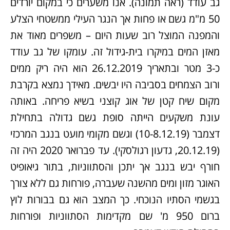
גב עודד (ראה תמונה). אנו משערים כי במקום יורדים
50 מ"מ גשם או פחות אך הנגר העילי ממשטחי הצלע
והמפנה המוצל רוב שעות היום – משפרים מאוד את
מאזן המים במיקרו בית-גידול זה. עומקו של גב עודד
כ-3 מטר ובתאריך 26.12.2019 הוא היה ריק ממים
ורוב הצמחים בסביבה היו יבשים. מאידך נמצא בקרבת
מקום שיח קטן של אוג קוצני בשיא פריחה. באותה
עונת משקעים הייתה סופת גשם גדולה בתחילת
דצמבר (10-8.12.19) וגשם מקומי מועט בנגב המרכזי
(20.12.19, גדעון רגולסקי). עד פברואר 2020 היה זה
חורף יבש בנגב אך יתכן והסתווניות, בתור גיאופיט
האוגר מזון ומים מהשנה שעברה, פורחות גם ללא צורך
בגשמי הסתיו הנוכחי. כך המצב הוא גם בבורות לוץ
ברום 950 מ' שם מקדימות הסתווניות ופורחות