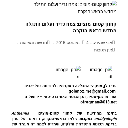
קחוון קטום-מוצים: צמח נדיר ועלום התגלה
מחדש בראש הנקרה
אבי שמידע
4 באוגוסט 2015
חדשות ומציאות
אין תגובות
עוז גולן
, אפקה- המכללה האקדמית להנדסה בתל-אביב.
golanoz.me@gmail.com
אורי פרגמן-ספיר
,
הגן הבוטני האוניברסיטאי
– ירושלים.
ofragman@013.net
בחינה מחודשת של
קחוון קטום-מוצים
Anthemis
amblyolepis
בעקבות גילויו בראש-הנקרה, הראתה על סמך
בדיקת תכונות התפרחת וחלקיה, שמגיע לצמח זה מעמד של