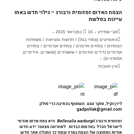
הצמח האדום זמזומית ורבורג – גילוי חדש באחו
עיינות בפלשת
אבי שמידע
16 בפברואר 2015
גיאופיטים (צמחי בצל)
/
חדשות ומציאות
/
משפחות
הצמחים
/
צמחים אדומים
/
צמחים אנדמיים
/
צמחים
אנדמיים נדירים ואדומים
/
שושנתיים (שושניים, איריסיים,
אספרגיים)
אין תגובות
לירן וקיל
, סוקר טבע. השתתף בכתיבה
גדי פולק
gadpollak@gmail.com
זמזומית ורבורג
Bellevalia warburgii
היא צמח אדום אנדמי
לישראל הגדל באדמות כבדות. לאחרונה מצטבר ידע חדש
אודות התפוצה של הצמח בארץ ובתוך כך התגלה אתר חדש