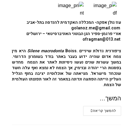
עוז גולן
אפקה- המכללה האקדמית להנדסה בתל-אביב
golanoz.me@gmail.com
אורי פרגמן-ספיר
הגן הבוטני האוניברסיטאי – ירושלים
ofragman@013.net
ציפורנית גדולת שיניים
.
Silene macrodonta
Boiss היא מין
צמח אדום שהיה ידוע בעבר באתר בודד בשומרון הדרומי.
במשך עשרות שנים נעשו ניסיונות לאתר את הצמח מחדש
בפסגות הרי יהודה ובנימין, אך הצמח לא נמצא ואף עלה חשד
שנכחד מישראל. מציאתה של אוכלוסיה יציבה בחוף הגליל
העליון הייתה הפתעה ונדונה במאמר זה לאור תפוצתו העולמית
של הצמח.
המשך…
להמשך קריאה