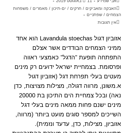
אבי שמידע
11 באוגוסט 2019
האבקה ומאביקים
/
חרקים
/
ים-תיכון
/
מאמרים
/
משפחות
הצמחים
/
שפתניים
אין תגובות
אזוביון דגול Lavandula stoechas הוא אחד
ממיני הצמחים הבודדים אשר אצלם
התפתחה תופעת "הדגל" כאמצעי ראווה
ופרסומת. בצמחיית ישראל ידועים רק מינים
מעטים בעלי תפרחת דגל (אזוביון דגול
א.משונן, מרווה דגולה, מצילות מצויצות, כדן
נאה) ובכל צמחיית הים התיכון בת 20000
מינים ישנם פחות ממאה מינים בעלי דגל
השייכים למספר סוגים מועט ביותר (מרווה,
אזוביון, מצילות, כדן, עדעד ונזמית).