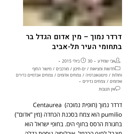
דרדר נמוך – מין אדום הגדל בר
בתחומי העיר תל-אביב
אבי שמידע
30 ביולי 2015
חדשות ומציאות
/
ים-תיכון
/
מורכבים
/
מישור החוף
וחולות
/
פיטוגאוגרפיה
/
צמחים אדומים
/
צמחים אנדמיים נדירים
ואדומים
/
צמחים נדירים
אין תגובות
דרדר נמוך (חופית נמוכה) Centaurea
pumilio הוא צמח בסכנת הכחדה (מין "אדום")
בחגורת הרסס בחוף הים. בחופי ישראל הוא
מוגבל לחוף הכרמל. אוכלוסיה נוספת גדלה