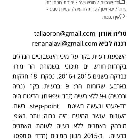
חד-שנתיים
/
חורש ויער
/
יחידות צומח ובתי
גידול
/
ים-תיכון
/
כריתה ורעיה
/
שמירת טבע
אין תגובות
טליה אורון
taliaoron@gmail.com
רננה לביא
renanalavi@gmail.com
השפעת רעיית בקר על מיני העשבוניים הגדלים
בקרחות-חורש ים תיכוני בשמורת הר מירון
נבדקה בשנים 2015 ו-2016. נסקרו 18 חלקות
בארבע שלוחות הר: 9 ברעיית בקר (נריה
ורבטיה) ו-9 ללא רעייה (זבד ועפאים). הדיגום היה
חד-פעמי ונעשה בשיטת step-point. בשתי
העונות עושר המינים היה גבוה יותר באופן
מובהק באתרים ללא רעייה לעומת האתרים
ברעייה. ב-2015 מגוון המינים (מדדי סימפסון