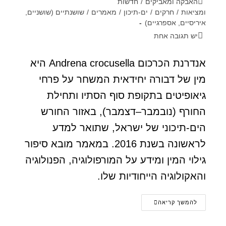
האבקה ומאביקים
/
חדשות
ומציאות
/
חרקים
/
ים-תיכון
/
מאמרים
/
שושנתיים (שושניים,
איריסיים, אספרגיים)
יש תגובה אחת
אנדרנת הכרכום Andrena crocusella היא
מין של דבורה יחידאית המשחר על פרחי
גיאופיטים בתקופת סוף הסתיו ותחילת
החורף (נובמבר–דצמבר), באזור החורש
הים-תיכוני של ישראל, שתואר למדע
לראשונה בשנת 2016. במאמר מובא סיפור
גילוי המין ומידע על המורפולוגיה, הפנולוגיה
והאקולוגיה הייחודיות שלו.
להמשך קריאה