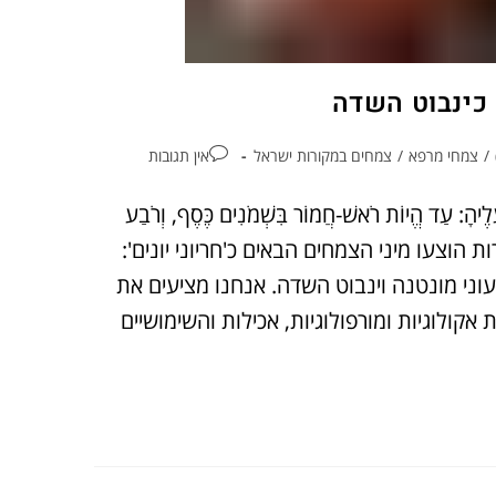
) כינבוט השדה
/
צמחי מרפא
/
צמחים במקורות ישראל
אין תגובות
יהָ: עַד הֱיוֹת רֹאשׁ-חֲמוֹר בִּשְׁמֹנִים כֶּסֶף, וְרֹבַע
. בספרות הוצעו מיני הצמחים הבאים כ'חריוני יונים':
וני מונטנה וינבוט השדה. אנחנו מציעים את
קולוגיות ומורפולוגיות, אכילות והשימושיים