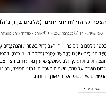
צעה לזיהוי 'חריוני יונים' (מלכים ב, ו, כ"ה
אבי שמידע
14 בנובמבר 2024
מאמרים
/
פולקלור (אתנו-בוטניקה)
ספר מלכים ב' מסופר: "וַיְהִי רָעָב גָּדוֹל בְּשֹׁמְרוֹן, וְהִנֵּה צָרִים עָלֶ
ַקַּב חרי (דִּב-) יוֹנִים בַּחֲמִשָּׁה-כָסֶף" (מלכים ב', ו': כ"ה)
מצה תרבותית; נץ חלב מפושק; פקעון נאה; חרוב מצוי; צבע
נבוט השדה על סמך: השמות האכדיים, נתוני תפוצה, תכונות א
רפואיים של ינבוט השדה לאורך הדורות.
להמשך קריאה