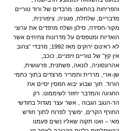
והפריחות בהתאם: מרבדים של ורוד טוריים
מדבריים, שלחלח, פגוניה, ציפורנית,
מקור-חסידה, סילון ושלח מרפדים את ערוצי
הואדיות ומטפסים על מדרונות צחיחים אשר
לא ראינום ירוקים מאז 1992; מרבדי "צהוב
אין קץ" של טוריים זיפניים, כוכב,
אהרונסוניה, לונאה, פשתנית, פרעושית,
שן-ארי, מררית ותמריר מרצדים בתוך כתמי
הורוד. תוך שבוע יבוא חמסין יסיים את
החגיגה והמדבר יחזור לשיממונו. רק
הר-הנגב הגבוה , אשר עצר מגדול בחודשי
החורף הקרים, ימשיך לפרוח לתוך חודש
מאי – ואנו תקוה שאליו נשים פעמנו
בהשתלמות כלנית הקרובה לאחר חג