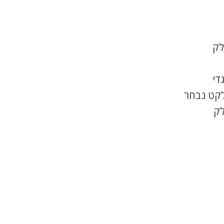
לק
די
לקט נבחר
לק