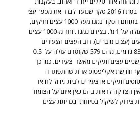
הווה אזור טיולים ייחודי ואהוב. בעקבות
כריתה מסיבית של עצים ביוזמת רשות הטבע והגנים, נערך בסתיו 2016 סקר שנועד לברר את מספר עצי
האקליפטוס ותפוצתם בבקעה ואת מספר העצים שנכרתו. בתחום הסקר נמנו מעל 1000 עצים ותיקים,
שקוטר גזעם עולה על 50 ס"מ, מתוכם 700 שקוטר גזעם עולה על 1 מ'. בצידם נמנו .יותר מ-1000 עצים
ודים כזריעים (עצים מוברים). רוב העצים הצעירים
נמצאו בסביבתם הקרובה של עצים ותיקים. בנוסף נמנו 837 גדמים, מהם 579 שקוטרם עולה על 0.5
 נכרתו יותר מפי שניים עצים ותיקים מאשר צעירים. כמו כן
נמצאה אף חורשת אקליפטוס אחת שהתפתחה
ם ותיקים או צעירים לבית גידול לח או
אין הצדקה לראות בהם כאן איום על הצומח
ות צידוק לשיקול בטיחותי בכריתת עצים