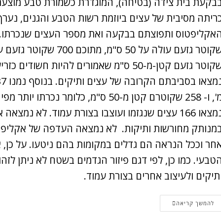
בקעת בית צידה (בטיחה), המוגדרת כשמורת טבע מוצעת ומ
שקוטר גזעם קטן-מ-50 ס"מ שאמורים להיות חש
מ', ו- 258 שקוטרם קטן מ-50 ס"מ, כלומר
נמצאו 166 עצים שנגזמו ועוצבו בצורת עמוד. לא 
מנותק מחורשות ותיקות. לא נמצאה העדפה של אקליפטוסי
חר וככל הנראה הם גדלים במקומות בהם ניטעו. על כן, 
טבעי. כמו כן, לפי דגם פיזור הגדמים בשטח לא ניתן לזה
תיקים ולעיצוב אחרים בצורת עמוד.
להמשך קריאה