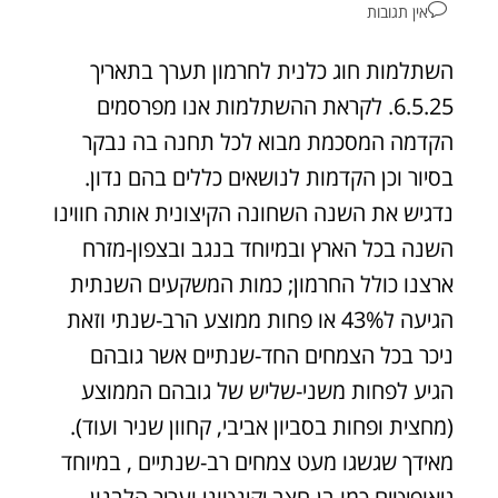
אין תגובות
השתלמות חוג כלנית לחרמון תערך בתאריך
6.5.25. לקראת ההשתלמות אנו מפרסמים
הקדמה המסכמת מבוא לכל תחנה בה נבקר
בסיור וכן הקדמות לנושאים כללים בהם נדון.
נדגיש את השנה השחונה הקיצונית אותה חווינו
השנה בכל הארץ ובמיוחד בנגב ובצפון-מזרח
ארצנו כולל החרמון; כמות המשקעים השנתית
הגיעה ל43% או פחות ממוצע הרב-שנתי וזאת
ניכר בכל הצמחים החד-שנתיים אשר גובהם
הגיע לפחות משני-שליש של גובהם הממוצע
(מחצית ופחות בסביון אביבי, קחוון שניר ועוד).
מאידך שגשגו מעט צמחים רב-שנתיים , במיוחד
גיאופיטים כמו בן-חצב יקינטוני ועריר הלבנון