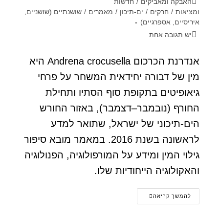
האבקה ומאביקים
/
חדשות
ומציאות
/
חרקים
/
ים-תיכון
/
מאמרים
/
שושנתיים (שושניים,
איריסיים, אספרגיים)
יש תגובה אחת
אנדרנת הכרכום Andrena crocusella היא
מין של דבורה יחידאית המשחר על פרחי
גיאופיטים בתקופת סוף הסתיו ותחילת
החורף (נובמבר–דצמבר), באזור החורש
הים-תיכוני של ישראל, שתואר למדע
לראשונה בשנת 2016. במאמר מובא סיפור
גילוי המין ומידע על המורפולוגיה, הפנולוגיה
והאקולוגיה הייחודיות שלו.
להמשך קריאה