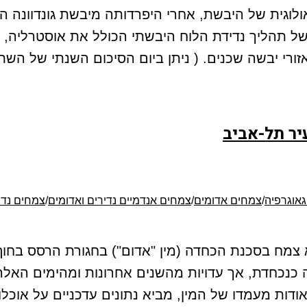
של תהליך נדידת הלוח היבשתי הכולל את אוסטרליה, ממי
 יבשה שכנים. ( ניתן ביום הסיכום השנתי של השתלמויות 
יר תל-אביב
גאוגרפיה
/
צמחים אדומים
/
צמחים אנדמיים נדירים ואדומים
/
צמחים נדי
נמוך (חופית נמוכה) Centaurea pumilio הוא צמח בסכנת הכחדה (מין "אדום"
 כנכחדת, אך עדויות מהשנים אחרונות ומהימים האלה
אודות מעמדו של המין, מביא נתונים עדכניים על אוכל