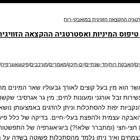
 טיפוס המיניות ואסטרטגיה ההקצאה הזוויגית
ים
/
האבקת רוח
/
חד-שנתיים
/
ים-תיכון
/
מאמרים
/
מורכבים
/
פיטוגאוגרפיה
/
אשפתו עשירות זבל אורגני ומעונות לחים; מין גר אגרסיבי 
הנקביות יפות להסתכלות וניתן להדגים באמצעותן נושא
בקה עצמית ולהפצת בעלי-חיים. בדיקה של כלל פישר
חצי-חצי (ומתברר שלא!?) ביוגיאוגרפיה של התפשטו
מחים ואיך ניתן נלמד מהסתכלות פשוטה בשדה על הע