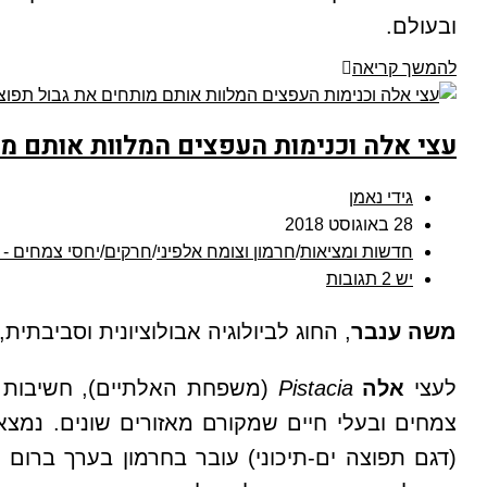
ובעולם.
להמשך קריאה
עצי אלה וכנימות העפצים המלוות אותם מ
גידי נאמן
28 באוגוסט 2018
חדשות ומציאות
/
חרמון וצומח אלפיני
/
חרקים
/
יחסי צמחים - 
יש 2 תגובות
משה ענבר
, החוג לביולוגיה אבולוציונית וסביבתי
לעצי
אלה
Pistacia
(משפחת האלתיים), חשיבות אקו
צמחים ובעלי חיים שמקורם מאזורים שונים. נמ