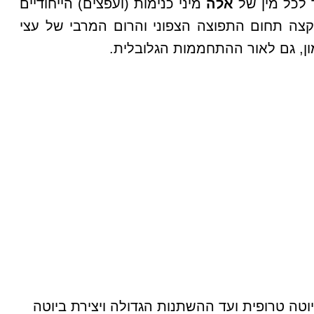
 לכל מין של
אלה
מיני כנימות (ועפצים) הייחודיים
צה תחום התפוצה הצפוני והרום המרבי של עצי
ון, גם לאור ההתחממות הגלובלית.
טה טרופית ועד ההשתנות הגדולה ויצירת ביוטה