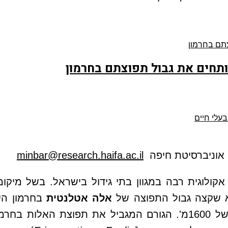
ותחים את גבול תפוצתם בחרמון
בעלי חיים
ת, אוניברסיטת חיפה
minbar@research.haifa.ac.il
לוגית רבה במגוון בתי גידול בישראל. בשל מיקומו 
צא שקצה גבול התפוצה של
אלה אטלנטית
בחרמון הי
(דגם תפוצה ים-תיכוני) עובר בחרמון בערך ברום של 1600מ'. הגורם