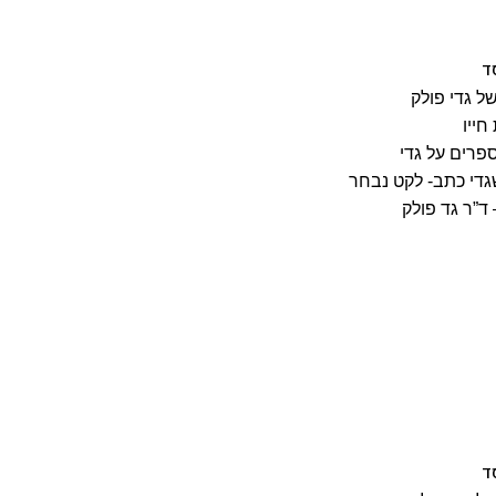
ד
ל גדי פולק
חייו
פרים על גדי
די כתב- לקט נבחר
ד”ר גד פולק
ד