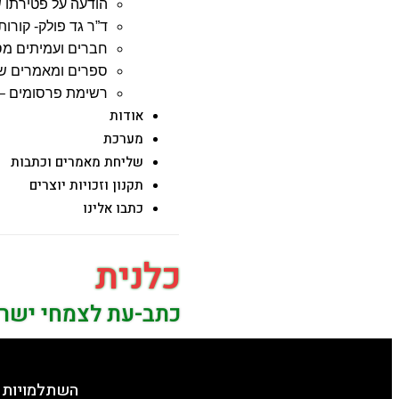
הודעה על פטירתו ש
ד”ר גד פולק- קורות 
חברים ועמיתים מס
ספרים ומאמרים שג
רשימת פרסומים – 
אודות
מערכת
שליחת מאמרים וכתבות
תקנון וזכויות יוצרים
כתבו אלינו
כלנית
כתב-עת לצמחי ישר
השתלמויות 