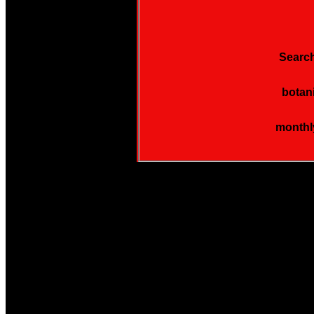
Search
botan
monthl