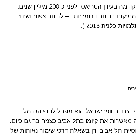
סמי-ארידית. ופי זה התהווה במשך ההיסטוריה הגיאולוגית של היבשת, אחרי היפרדותה מיבשת גונדוונה הקדומה בעידן הטריאס, לפני כ-200 מיליון שנים.
קום ברוחב דרומי יותר – לרוחב צפוני ושינוי
כלנית 2016 ).
רים
) בחגורת הרסס בחוף הים. בחופי ישראל הוא מוגבל לחוף הכרמל.
 מאשרות את קיומו בתל אביב כצמח בר גם כיום.
וסיית תל-אביב ודן בשאלת דרכי שימור נאותות של