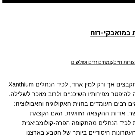
 במואבקי-רוח
צורות חיים
/
צמחים זרים ופולשים
כמה מיני לכיד גדלים בישראל? למעט לכיד קוצני אשר הוא מין בעל קוצים לאורך גבעוליו שאר המינים מתקבצים אך ורק למין אחד, לכיד הנחלים Xanthium
שקשה להיפטר מפירותיו השיכניים ולרוב מוזכר לשלילה.
ים רבים העומדים בחזית האקולוגיה והאבולוציה:
, אודות ההקצאה הזוויגית. האם הקצאת
ת לכיד הנחלים מהתקופה הפרה-קולומביאנית
קרונות היסודיים ביותר של הטבע בארצנו