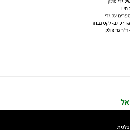
ל גדי פולק
חייו
פרים על גדי
די כתב- לקט נבחר
ד”ר גד פולק
אל
כלנית