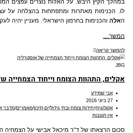
במהלך הקיץ היבש. על האלות נוצרים עפצים המושר
לו. הכנימות מאתרות ומתפתחות בהצלחה על עצי
ה
אלה
והכנימות בחרמון הישראלי. מעניין יהיה לע
המשך…
להמשך קריאה
JBG
אקלים, התהוות הצומח וייחוד הצמחייה ש
אבי שמידע
27 ביוני 2016
אקולוגיה
/
יחידות צומח ובתי גידול
/
ים-תיכון
/
מאמרים
/
מדבר ו
אין תגובות
סכום הרצאתו של ד"ר מיכאל אבישי על הצמחיה המי