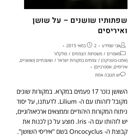
שפתותיו שושנים – על שושן
ואיריסים
אבי שמידע
2 במאי 2015
מאמרים
/
משפחות הצמחים
/
פולקלור
(אתנו-בוטניקה)
/
צמחים במקורות ישראל
/
שושנתיים (שושניים,
איריסיים, אספרגיים)
יש תגובה אחת
השושן נזכר 17 פעמים במקרא. במקורות שונים
מקובל לזהותו עם ה- Lilium. לדעתנו, על יסוד
ניתוח המקורות היהודיים וממצאים ארכיאולוגיים,
יש לזהותו עם ה- Iris. מוצע על כן לכנות את
קבוצת ה- Oncocyclus בשם "איריסי השושן".