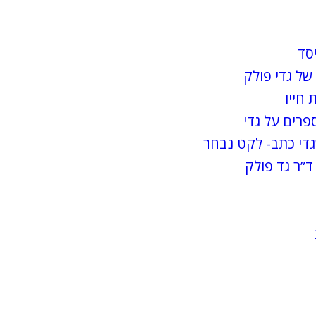
יסד
של גדי פולק
 חייו
פרים על גדי
די כתב- לקט נבחר
ד”ר גד פולק