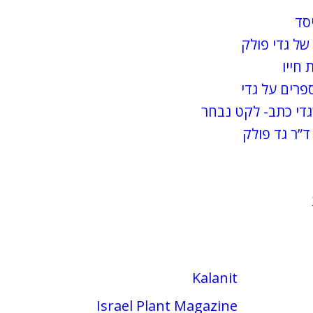
יסד
של גדי פולק
 חייו
פרים על גדי
די כתב- לקט נבחר
ד”ר גד פולק
Kalanit
Israel Plant Magazine