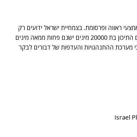
 "הדגל" כאמצעי ראווה ופרסומת. בצמחיית ישראל ידועים רק
מינים מעטים בעלי תפרחת דגל (אזוביון דגול א.משונן, מרווה דגולה, מצילות מצויצות, כדן נאה) ובכל צמחיית הים התיכון בת 20000 מינים ישנם פחות ממאה מינים
ק כי מערכת ההתנהגויות והעדפות של דבורים לבקר
Israel 