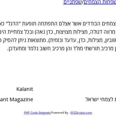
פחות הצמחים
/
שפתניים
Lavandula s הוא אחד ממיני הצמחים הבודדים אשר אצלם התפתחה תופעת
זוביון, מצילות, כדן, עדעד ונזמית). מתוצאות ניתן להסי
 מרכיב תורשתי מולד והן מרכיב חשוב נלמד ומתעדכן.
Kalanit
לצמחי ישראל
Plant Magazine
PHP Code Snippets
Powered By :
XYZScripts.com