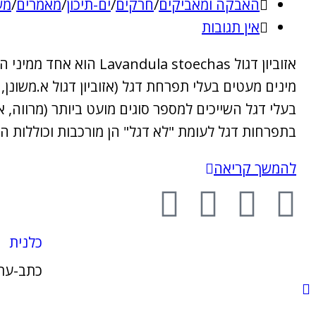
האבקה ומאביקים
/
חרקים
/
ים-תיכון
/
מאמרים
/
מש
אין תגובות
אזוביון דגול toechas
בעלי דגל השייכים למספר סוגים מועט ביותר (מרווה, א
בתפרחות דגל לעומת "לא דגל" הן מורכבות וכוללות הן
להמשך קריאה
כלנית
כתב-עת 