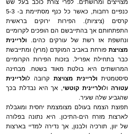
מצוייצים ומרושתים. לפרי צורת כוכב בעל שש
כנפיים רחבות, כאשר כל כנף מסתיימת ב- 5-3
קרסים (ציציות). הפירות ירוקים בראשית
התפתחותם אך בהתייבשם הם הופכים לקרומיים
ונחשפת אז רשת של עורקים כהים.
ולריינית
מצויצת
פורחת באביב המוקדם (מרץ) ומתייבשת
כבר בתחילת אפריל. בזכות הפירות הקרומיים
המרושתים היא בולטת מאוד בשטח. מבחינה
סיסטמטית
ולריינית מצויצת
קרובה ל
ולריינית
עטורה
ול
ולריינית קוטשי
, אך היא נבדלת בכך
שהגביע שלה שעיר.
תפוצת הצמח בעולם מצומצמת יחסית ומוגבלת
לארצות מזרח הים-התיכון. היא נתונה בפלורה
של יוון, תורכיה ולבנון, אך נדירה למדיי בארצות