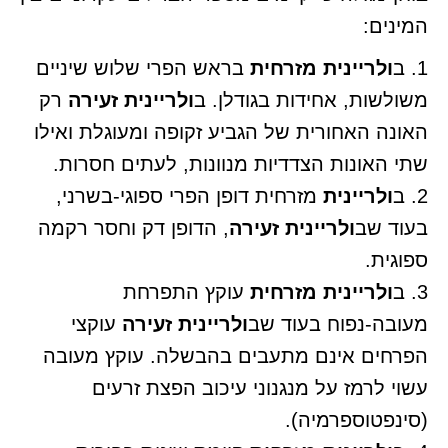
המינים:
1. ב
ולריינית מזרחית
בראש הפרי שלוש שיניים
משולשות, אחידות בגודלן. ב
ולריינית זעירה
רק
האונה האחורית של הגביע זקופה ומעוגלת ואילו
שתי האונות הצדדיות מנוונות, לעתים חסרות.
2. ב
ולריינית
מזרחית דופן הפרי ספוגי-בשרני,
בעוד שב
ולריינית זעירה
, הדופן דק וחסר רקמה
ספוגית.
3. ב
ולריינית מזרחית
עוקץ התפרחת
מעובה-נפוח בעוד שב
ולריינית זעירה
עוקצי
הפרחים אינם מתעבים בהבשלה. עוקץ מעובה
עשוי לרמז על מנגנוני עיכוב הפצת זרעים
(סינפטוספרמיה).