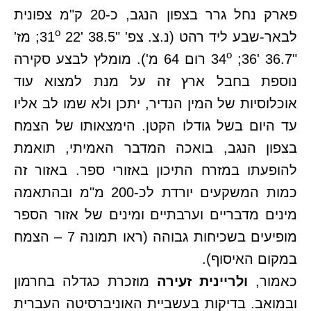
פארק נחל גרר בצפון הנגב, כ-20 ק"מ צפונית
o
לבאר-שבע ליד רהט (נ.צ. צפ' "31
22' 38.5; מז'
o
"34
;36' 36.7 רום 64 מ'). מומלץ לבצע סקירה
נוספת בחבל ארץ זה על מנת למצוא עוד
אוכלוסיות של המין הנדיר, יתכן ולא שמו לב אליו
עד היום בשל גודלו הקטן. הימצאותו של הצמח
בצפון הנגב, בואכה המדבר האמיתי, תואמת
להופעתו במזרח התיכון באזורי ספר. באזור זה
כמות המשקעים יורדת לכ-200 מ"מ ובהתאמה
מינים מדבריים וערבתיים ומינים של אזור הספר
מופיעים בשכיחות גבוהה (ראו תמונה 7 – הצמח
במקום האיסוף).
כאמור,
ולריינית זעירה
מוזכרת כגדלה בחרמון
ובמואב. בדיקות בעשביית האוניברסיטה העברית