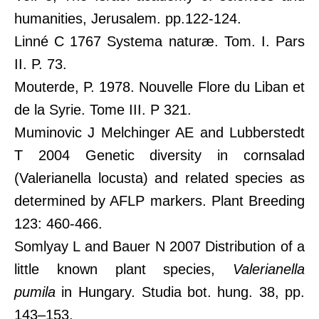
humanities, Jerusalem. pp.122-124.
Linné C 1767 Systema naturæ. Tom. I. Pars
II. P. 73.
Mouterde, P. 1978. Nouvelle Flore du Liban et
de la Syrie. Tome III. P 321.
Muminovic J Melchinger AE and Lubberstedt
T 2004 Genetic diversity in cornsalad
(Valerianella locusta) and related species as
determined by AFLP markers. Plant Breeding
123: 460-466.
Somlyay L and Bauer N 2007 Distribution of a
little known plant species,
Valerianella
pumila
in Hungary
.
Studia bot. hung. 38, pp.
143–153.