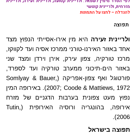
לפי הסדר מימין לשמאל:
ולריינית קטועה, ולריינית זעירה, ולריינית
מזרחית, ולריינית קוטשי
להגדלה – לחצו על התמונות
תפוצה
ולריינית זעירה
היא מין אירו-אסייתי הנפוץ מצד
אחד באזור האירנו-טורני ממרכז אסיה ועד לקווקז,
מרכז טורקיה, צפון עירק, אירן וירדן ומצד שני
באזור הים-תיכוני ממערב טורקיה ועד לספרד,
פורטוגל ואף צפון-אפריקה (Somlyay & Bauer,
2007; Coode & Mattiews, 1972). באירופה המין
נפוץ מעט צפונית בערבות הדגניים של מזרח
אירופה, בהונגריה ורוסיה האירופית (Tutin,
2006).
תפוצה בישראל