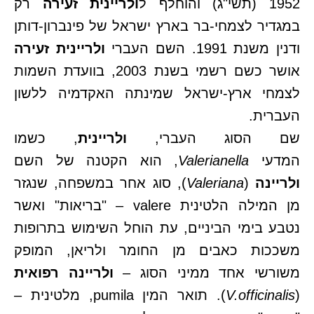
1952 (תשי"ג) והוחלף ל
ולריינית זעירה
רק
במגדיר לצמחי-בר בארץ ישראל של פינברון-דותן
ודנין משנת 1991. השם העברי
ולריינית זעירה
אושר כשם רשמי בשנת 2003, בוועדת השמות
לצמחי ארץ-ישראל שמינתה האקדמיה ללשון
העברית.
שם הסוג העברי,
ולריינית
, כשמו
המדעי
Valerianella
, הוא הקטנה של השם
ולריינה
(
Valeriana
), סוג אחר במשפחה, שנגזר
מן המילה הלטינית valere – "בריאות" ואשר
נטבע בימי הביניים, עת הוחל השימוש בתרופות
משככות כאבים מן החומר ולריאן, המופק
משורשי אחד ממיני הסוג –
ולריינה רפואית
(
V.officinalis
). תואר המין pumila, מלטינית –