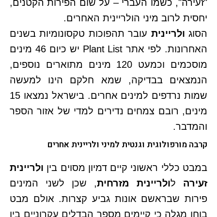
"זעירה", כשמו העברי – על שום הפירות הקטנים,
יחסית לרוב מיני הולריינית האחרים.
הסוג
ולריינית
עובר תהפוכות טקסונומיות בשנים
האחרונות. לפי אתר Plant List יש כיום 46 מינים
מוסכמים וכמעט 120 מינים מתוארים נוספים,
הנמצאים בבדיקה, שמא חלקם הינו למעשה
שמות נרדפים למינים אחרים. בישראל נמצאו 15
מינים, רובם צמחים נדירים למדי של אזור הספר
והמדבר.
קרבה מורפולוגית וגנטית למיני ולריינית אחרים
במבט כללי ראשוני קיים דמיון מסוים בין
ולריינית
זעירה
ל
ולריינית מזרחית
, שכן לשני המינים
פירות שבראשם אונות גביע קצרות. אולם מבט
בוחן מגלה כי קיימים מספר הבדלים עקרוניים בין