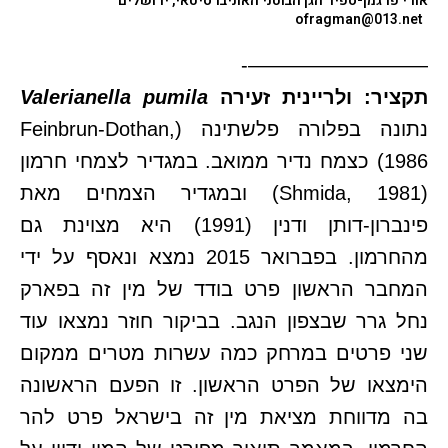
אורי פרגמן-ספיר
הגן הבוטני האוניברסיטאי, ירושלים
ofragman@013.net
—————————-
תקציר: ולריינית זעירה
Valerianella pumila
נתונה בפלורה פלשתינה (Feinbrun-Dothan,
1986) כצמח נדיר ממואב. במגדיר לצמחי חרמון
(Shmida, 1981) ובמגדיר הצמחים מאת
פינברון-דותן ודנין (1991) היא מצוינת גם
מהחרמון. בפברואר 2015 נמצא ונאסף על ידי
המחבר הראשון פרט בודד של מין זה בפארק
נחל גרר שבצפון הנגב. בביקור חוזר נמצאו עוד
שני פרטים במרחק כמה עשרות מטרים ממקום
הימצאו של הפרט הראשון. זו הפעם הראשונה
בה מדווחת מציאת מין זה בישראל פרט להר