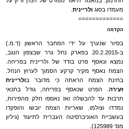
החרמון. במאמר תיאור מפורט של המין ודיון על
מעמדו בסוג
ולריינית
.
=============
הקדמה
בסיור שנערך על ידי המחבר הראשון (ד.מ.)
ב-20.2.2015 בפארק נחל גרר שבצפון הנגב,
נמצא ונאסף פרט בודד של ולריינית בפריחה.
הצמח נאסף מקיר קרקע הסמוך לערוץ הנחל.
בחינת הצמח הראתה כי מדובר ב
ולריינית
זעירה
. הפרט שנאסף בפריחה, גודל בתנאי
תרבות עד להבשלה ואז נאספו חלק מהפירות,
נמדדו וצולמו. שאריות הצמח יובשו והופקדו
בעשביית האוניברסיטה העברית לתיעוד (גיליון
מס' 125989).