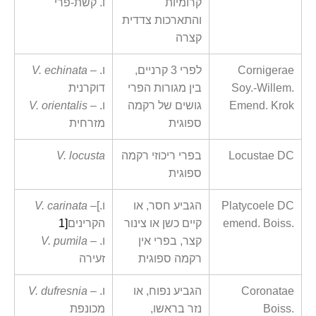
קרומיות
ו. קשת-פרי
והתארכות צדדית
קצרה
Cornigerae
לפרי 3 קרניים,
– ו.
V. echinata
Soy.-Willem.
בין מגורות הפרי
דוקרנית
Emend. Krok
גושים של רקמה
– ו.
V. orientalis
ספוגית
מזרחית
Locustae DC
בפרי ריכוזי רקמה
V. locusta
ספוגית
Platycoele DC
הגביע חסר, או
–[ו.
V. carinata
emend. Boiss.
קיים כשן או צינור
הקרינים
[
1
קצר, בפרי אין
– ו.
V. pumila
רקמה ספוגית
זעירה
Coronatae
הגביע נפוח, או
ו.
V. dufresnia –
Boiss.
נזר בראשו,
מכונפת