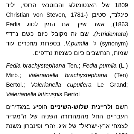
1809 של האנטומולוג והבוטנאי הרוסי, יליד
פינלנד, סטיבן (Christian von Steven, 1781-
1863), אשר שייך את המין לסוג Fedia
(F.tridentata
). שם זה מקובל כיום כשם נרדף
(synonym) ל-
pumila
V.
. בספרות מוזכרים עוד
שמות, הנחשבים כיום כשמות נרדפים:
Fedia brachystephana
Ten.;
Fedia pumila
(L.)
Mirb.;
Valerianella brachystephana
(Ten)
Bertol.;
Valerianella cupuifera
Le Grand;
Valerianella laticuspis
Bertol.
השם
ולריינית שלוש-השיניים
הופיע במגדירים
העבריים החל מהמהדורה השניה של ה"מגדיר
לצמחי ארץ-ישראל" של איג, זהרי ופינברון משנת