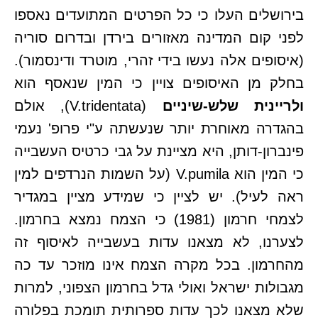
בירושלים העלו כי כל הפרטים המתועדים נאספו
לפני קום המדינה מאזורים בירדן ובדרום סוריה
(איסופים אלה נעשו בידי זהרי, מוטרד ודינסמור).
בחלק מן האיסופים צויין כי המין שנאסף הוא
ולריינית שלש-שיניים
(V.tridentata), אולם
בהגדרה מאוחרת יותר שנעשתה ע"י פרופ' נעמי
פינברון-דותן, היא מציינת על גבי כרטיס העשבייה
כי המין הוא V.pumila (על השמות הנרדפים למין
ראה לעיל). יש לציין כי שמידע מציין במגדיר
לצמחי חרמון (1981) כי הצמח נמצא בחרמון.
לצערנו, לא מצאנו עדות בעשבייה לאיסוף זה
מהחרמון. בכל מקרה הצמח אינו מוזכר עד כה
מגבולות ישראל ואולי גדל בחרמון הצפוני, למרות
שלא מצאנו לכך עדות ספרותית תומכת בפלורה