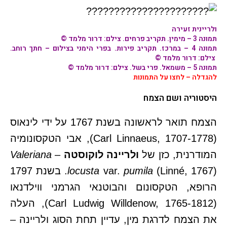
ו
לריינית זעירה
תמונה 3 – מימין. תקריב פרחים. צילם: דרור מלמד ©
תמונה 4 – במרכז. תקריב פירות. בפרי הימני בצילום – חתך רוחב.
צילם: דרור מלמד ©
תמונה 5 – משמאל. פרי בשל. צילם: דרור מלמד ©
להגדלה – לחצו על התמונות
היסטוריה ושם הצמח
הצמח תואר לראשונה בשנת 1767 על ידי לינאוס
(Carl Linnaeus, 1707-1778), אבי הטקסונומיה
המודרנית, כזן של
ולריינה לוקוסטה
–
Valeriana
pumila
var.
locusta
(Linné, 1767). בשנת 1797
הרופא, הטקסונום והבוטנאי הגרמני ווילדנאו
(Carl Ludwig Willdenow, 1765-1812), העלה
את הצמח לדרגת מין, עדיין תחת הסוג ולריינה –