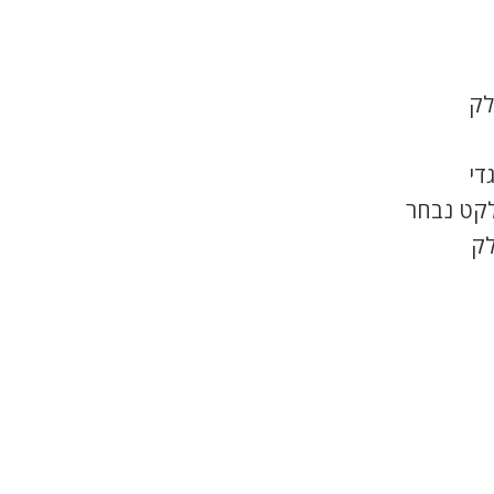
לק
די
לקט נבחר
לק