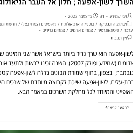
שרך לשון-אפעה ; חלון אל העבר הגיאולוגי
אבי שמידע
31 בדצמבר 2023
אבולוציה וגנטיקה
/
בוטניקה ארכיאולוגית
/
גיאופיטים (צמחי בצל)
/
חדשות ומצ
ערבה
/
פיטוגאוגרפיה
/
צמחים אדומים
/
צמחים נדירים
אין תגובות
שון-אפעה הוא שרך נדיר ביותר בישראל אשר שני המינים של
אדומים (שמידע ופולק 2007). השנה זכינו 
ובמבר; בצפון, בחוף שמורת הבונים גדלה לשון-אפעה קטנ
בת-עלים. לשון-אפעה שייכת לקבוצה מיוחדת של שרכים הי
אופייני והמיוחד לכל מחלקת השרכים במאמר הבא.
להמשך קריאה