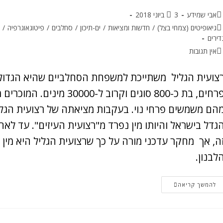
אבי שמידע
3 ביוני 2018
גיאופיטים (צמחי בצל)
/
חדשות ומציאות
/
ים-תיכון
/
סחלבים
/
פיטוגאוגרפיה
/
צ
דירים
אין תגובות
צועית הגליל משתייכת למשפחת הסחלביים שהיא הגדו
פרחים, בת כ-800 סוגים וקרו
הם משמשים פרחי נוי. בעקבות מציאתה של רצועית הגליל
גדל בישראל והיותו מין נפרד מ"רצועית העיזים". עד לאחר
ה, אך מחקר עדכני מורה על כך שרצועית הגליל היא מין 
לבנון.
להמשך קריאה