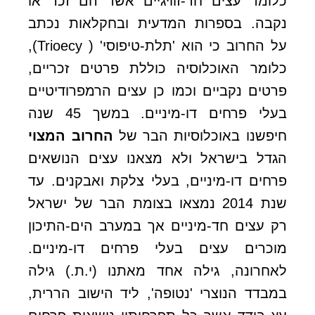
כלומר עצים חד-זוויגיים אשר הם זכר או
נקבה. בספרות המדעית ובחקלאות נכתב
על החרוב כי הוא 'תלת-טיפוסי' ( Trioecy),
כלומר האוכלוסיה כוללת פרטים זכריים,
פרטים נקביים וכמו כן עצים הרמפרודיטיים
בעלי פרחים דו-מיניים. במשך 45 שנה
חיפשנו באוכלוסיות הבר של
החרוב המצוי
הגדל בישראל ולא מצאנו עצים הנושאים
פרחים דו-מיניים, בעלי צלקת ואבקנים. עד
שנת 2014 נמצאו בצומת הבר של ישראל
רק עצים חד-מיניים אך במערב הים-התיכון
מוכרים עצים בעלי פרחים דו-מיניים.
לאחרונה, גילה אחד מאתנו (י.ת.) גילה
במבדד הנוצרי 'נטופה', ליד הישוב הררית,