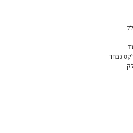
לק
די
לקט נבחר
לק