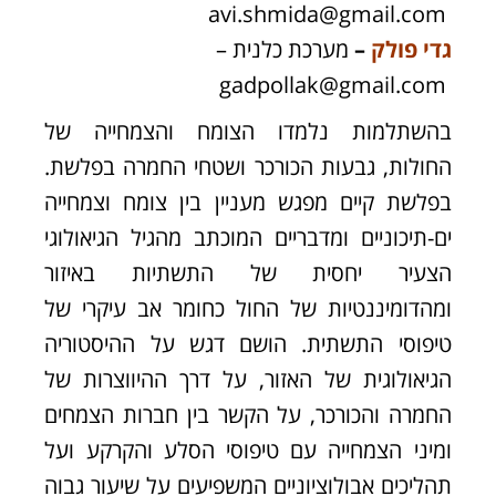
avi.shmida@gmail.com
גדי פולק
–
מערכת כלנית –
gadpollak@gmail.com
בהשתלמות נלמדו הצומח והצמחייה של
החולות, גבעות הכורכר ושטחי החמרה בפלשת.
בפלשת קיים מפגש מעניין בין צומח וצמחייה
ים-תיכוניים ומדבריים המוכתב מהגיל הגיאולוגי
הצעיר יחסית של התשתיות באיזור
ומהדומיננטיות של החול כחומר אב עיקרי של
טיפוסי התשתית. הושם דגש על ההיסטוריה
הגיאולוגית של האזור, על דרך ההיווצרות של
החמרה והכורכר, על הקשר בין חברות הצמחים
ומיני הצמחייה עם טיפוסי הסלע והקרקע ועל
תהליכים אבולוציוניים המשפיעים על שיעור גבוה