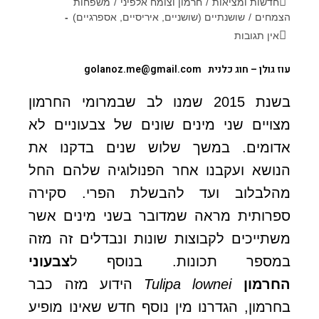
חדשות ומציאות
/
חרמון וצומח אלפיני
/
משפחות
הצמחים
/
שושנתיים (שושניים, איריסיים, אספרגיים)
אין תגובות
עוז גולן
– חוג כלנית
golanoz.me@gmail.com
בשנת 2015 שמנו לב שבמרומי החרמון
מצויים שני מינים שונים של צבעוניים לא
אדומים. במשך שלוש שנים בדקנו את
הנושא ועקבנו אחר הפנולוגיה שלהם החל
מהלבלוב ועד להבשלת הפרי. סקירה
ספרותית מראה שמדובר בשני מינים אשר
משתייכים לקבוצות שונות ונבדלים זה מזה
במספר תכונות. בנוסף ל
צבעוני
החרמון
Tulipa lownei
הידוע מזה כבר
בחרמון, הגדרנו מין נוסף חדש שאינו מופיע