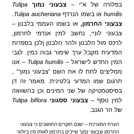
בפלורה של א"י –
צבעוני נמוך
Tulipa
humilis
או בשמו הנרדף
Tulipa aucheriana
.
צבעוני החרמון,
או בשמו העממי בלבנון –
צבעוני לוניי, נחשב למין אנדמי לחרמון,
לרכס מול הלבנון ולהר הלבנון ןלכן בספרות
המדעית מקבל ערך שימור גבוה כמין. לגבי
המין החדש לישראל –
Tulipa humilis
– אנו
ממליצים לתת לו את השם "צבעוני נמוך" ,
תרגום שמו המדעי בלטינית. מאמר זה דן
בסיסטמטיקה של שני המינים וכן בהשוואה
למין נוסף –
צבעוני ססגוני
Tulipa biflora
של הר הגנב.
הערת המערכת – ישנם חוקרים החושבים כי צבעוני
החרמון וצבעוני נמוך שייכים בחרמון לאותו מין ביולוגי