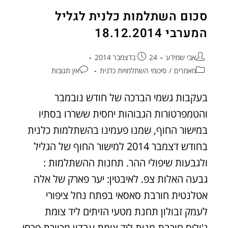
סכום השתלמות כלנית לגליל
המערבי 18.12.2014
אבי שמידע
24 בדצמבר 2014
מאמרים
/
סיכומי השתלמויות כלנית
אין תגובות
בעקבות גשמי הברכה של חודש נובמבר
והטמפרטורות הגבוהות יחסית ששררו בסתיו
במישור החוף, שמנו פעמינו בהשתלמות כלנית
בחודש דצמבר 2014 למישור החוף של הגליל
ולגבעות שיפולי ההר. תחנות ההשתלמות :
גבעה האלות צפ. לאיבטין: יער פארק של אלה
אטלנטית חורבת סאסאי בפתח נחל ציפורי
לעמק זבולון תחנת מטעי הזיתים ליד צומת
ג'וליס חורבת מנות ליד צומת עבדון מכוורת פרחי