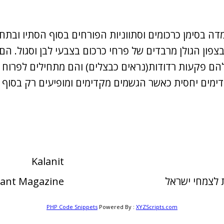
סתיו בחודש דצמבר 2020 תשפ"א עמדה בסימן כרכומים וסתווניות הפורחים ב
ן הגולן מרבדים של פרחי כרכום בצבעי לבן וסגול. הם 
 להם פקעות רדודות(נראים כבצלים) והם מתחילים לפרו
דימים יחסית כאשר הגשמים מקדימים ומופיעים רק בסוף 
Kalanit
לצמחי ישראל
Plant Magazine
PHP Code Snippets
Powered By :
XYZScripts.com