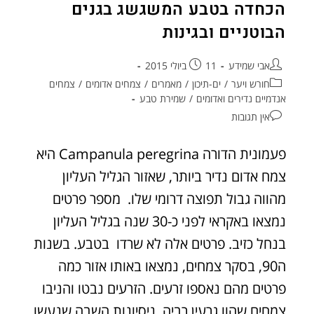
הכחדה בטבע המשגשג בגנים
הבוטניים ובגינות
אבי שמידע
11 ביולי 2015
חורש ויער
/
ים-תיכון
/
מאמרים
/
צמחים אדומים
/
צמחים
אנדמיים נדירים ואדומים
/
שמירת טבע
אין תגובות
פעמונית הדורה Campanula peregrina היא
צמח אדום נדיר ביותר, שאזור הגליל העליון
מהווה גבול תפוצה דרומי שלו. מספר פרטים
נמצאו באקראי לפני כ-30 שנה בגליל העליון
בנחל כזיב. פרטים אלה לא שרדו בטבע. בשנות
ה90, בסקר צמחים, נמצאו באותו אזור כמה
פרטים מהם נאספו זרעים. הזרעים נבטו והניבו
צמחים שהוו גרעין רביה. ניסיונות השבה שנעשו