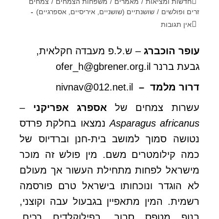
חדשות ומציאות
/
מאמרים
/
משפחות הצמחים
/
צמחים
זרים ופולשים
/
שושנתיים (שושניים, איריסיים, אספרגיים)
אין תגובות
עופר הוכברג
– ש.ל.פ מעבדה חקלאית,
גבעת ברנר
ofer_h@gbrener.org.il
דרור מלמד –
nivnav@012.net.il
עשרות צמחים של
אספרג אפריקני
–
Asparagus africanus
נמצאו בחלקת פרדס
נטושה סמוך למושב בית-חנן וברדיוס של
כמה קילומטרים משם. מין פולש זה מוכר
מישראל לפחות מתחילת העשור אך מעולם
לא הוגדר ונוכחותו בישראל טרם פורסמה
רשמית. המין מתאפיין בגבעול עבה וקוצני,
בנוף מטפס סבוך, בפילוקלדים רכים,