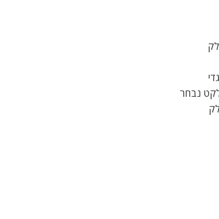
לק
די
לקט נבחר
לק