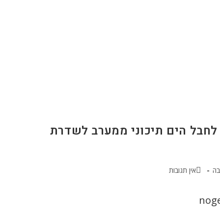
י Ochradenus baccatus חודר לחבל הים תיכוני ממערב לשדרת
בה
אין תגובות
nog