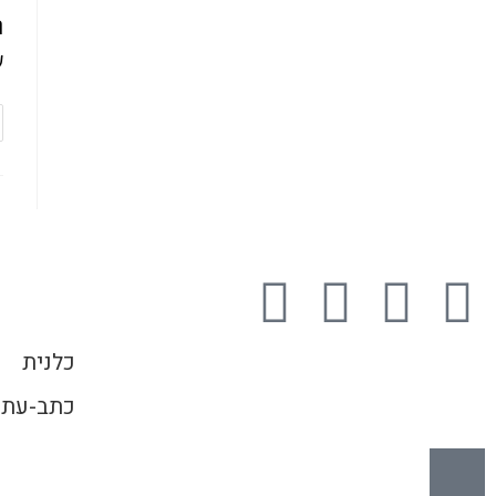
ת
ע
כלנית
כתב-עת 