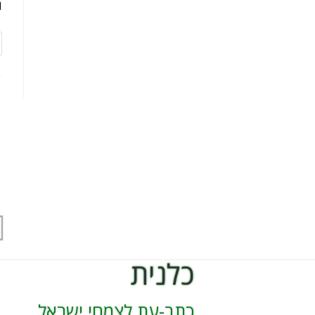
ה
כלנית
כתב-עת לצמחי ישראל