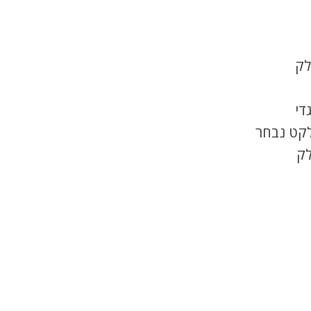
לק
די
לקט נבחר
לק