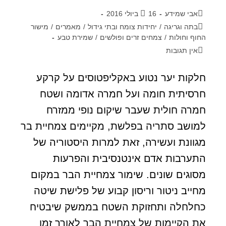
אבי שמידע
16 ביולי 2016
בתה וגריגה
/
יחידות צומח ובתי גידול
/
מאמרים
/
מישור
החוף וחולות
/
צמחים זרים ופולשים
/
שמירת טבע
אין תגובות
חלקות יער נטוע באקליפטוסים על קרקע
חרסיתית חומה ועל חמרה אדומה ושטח
חמרה חולית שעבר שיקום נופי ממזרח
למושב סתריה בפלשת, מקיימים צמחיית בר
מגוונת ועשירה, זאת למרות היסטוריה של
התערבות אדם אינטנסיבית והפרעות
מסוגים שונים. שימור צמחיית הבר במקום
מחייב ניטור וריסון קבוע של פלישת שיטה
כחלחלה ותחזוקת השטח בממשק שיבטיח
את הקיימות של צמחיית הבר לאורך זמן