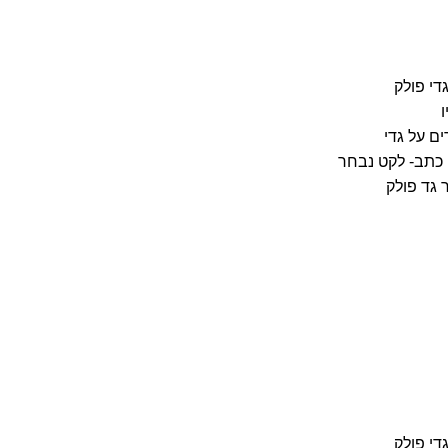
די פולק
ו
ם על גדי
כתב- לקט נבחר
 גד פולק
די פולק