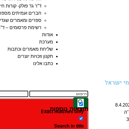
ד”ר גד פולק- קורות חיי
חברים ועמיתים מספרי
ספרים ומאמרים שגדי 
רשימת פרסומים – ד”ר
אודות
מערכת
שליחת מאמרים וכתבות
תקנון וזכויות יוצרים
כתבו אלינו
י ישראל
תוצאות נוספות...
Exact matches only
Search in title