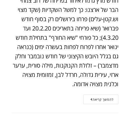
חודש מרץ גרמו לאיחור בפריחה של רוב צמחי
הבר של ארצנו: כך למשל השקדיות (שקד מצוי
וש.קטן-עלים) פרחו בירושלים רק בסוף חודש
פברואר (שיא פריחה בתאריכים 20.2.20 ועד
4.3.20); כל פורחי "שיא החורף" בתחילת חודש
ינואר אחרו לפרוח לפחות בעשרה ימים (כנראה
גם בגלל היובש הקיצוני של חודש נובמבר וחלק
מדצמבר) – זלזלת הקנוקנות, מילה סורית, ערער
ארזי, עירית גדולה, חרדל לבן, זמזומית מצויה
וכלנית מצויה אדומה.
להמשך קריאה