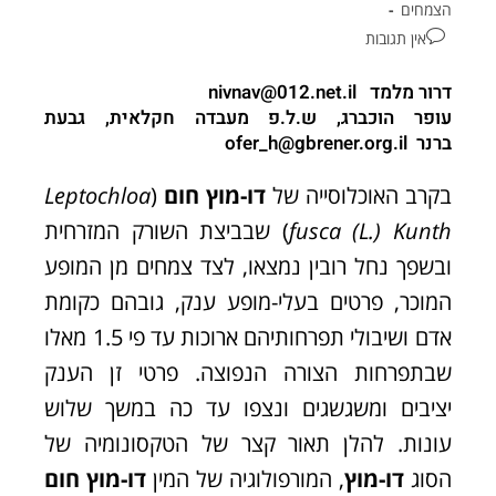
הצמחים
אין תגובות
דרור מלמד
nivnav@012.net.il
עופר הוכברג
, ש.ל.פ מעבדה חקלאית, גבעת
ברנר
ofer_h@gbrener.org.il
בקרב האוכלוסייה של
דו-מוץ חום
(
Leptochloa
fusca (L.) Kunth
) שבביצת השורק המזרחית
ובשפך נחל רובין נמצאו, לצד צמחים מן המופע
המוכר, פרטים בעלי-מופע ענק, גובהם כקומת
אדם ושיבולי תפרחותיהם ארוכות עד פי 1.5 מאלו
שבתפרחות הצורה הנפוצה. פרטי זן הענק
יציבים ומשגשגים ונצפו עד כה במשך שלוש
עונות. להלן תאור קצר של הטקסונומיה של
הסוג
דו-מוץ
, המורפולוגיה של המין
דו-מוץ חום