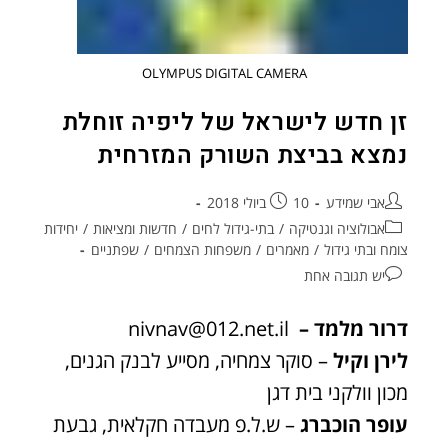
OLYMPUS DIGITAL CAMERA
זן חדש לישראל של ליפיה זוחלת
נמצא בביצת השורק המזרחית
אבי שמידע
10 ביולי 2018
אבולוציה וגנטיקה
/
בתי-גידול לחים
/
חדשות ומציאות
/
יחידות
צומח ובתי גידול
/
מאמרים
/
משפחות הצמחים
/
שפתניים
יש תגובה אחת
דרור מלמד –
nivnav@012.net.il
לירן וקיל
– סוקר צמחיה, מסייע לבנק הגנים,
מכון וולקני בית דגן
עופר הוכברג
– ש.ל.פ מעבדה חקלאית, גבעת