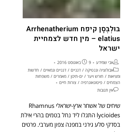
בּוּלְבְּסָן קיפח Arrhenatherium
elatius – מין חדש לצמחיית
ישראל
אבי שמידע
9 באוגוסט 2016
אבולוציה וגנטיקה
/
דגניים
/
דגניים וגמאיים
/
חדשות
ומציאות
/
חורש ויער
/
ים-תיכון
/
מאמרים
/
משפחות
הצמחים
/
פיטוגאוגרפיה
/
צורות חיים
אין תגובות
שיחים של אשחר ארץ-ישראלי Rhamnus
lycioides התגלו ליד נחל בטמים בהרי אילת
בסדקי סלע גירני במפנה צפון מערבי. פרטים