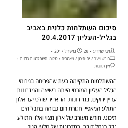
סיכום השתלמות כלנית באביב
בגליל-העליון 20.4.2017
אבי שמידע
28 באפריל 2017
חורש ויער
/
ים-תיכון
/
מאמרים
/
סיכומי השתלמויות כלנית
אין תגובות
ההשתלמות התקיימה בעת שהפריחה במרומי
הגליל העליון המזרחי הייתה בשיאה והמדרונות
עדיין ירוקים. במדרונות הר אדיר שולט יער אלון
התולע המאפיין חגורת רום גבוהה בחבל הים
תיכוני. חורש מעורב של אלון מצוי ואלון התולע
גדל בנחל דובב. במדרונות של סלעי הגיר