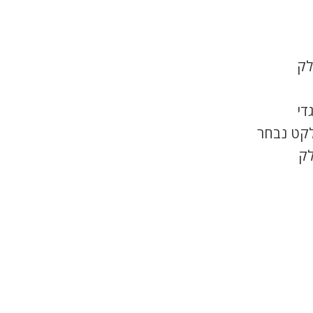
לק
די
לקט נבחר
לק